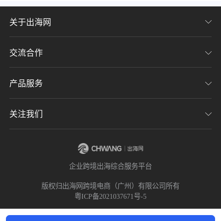
关于出海网
交流合作
关于我们
加入我们
产品服务
联系我们
用户协议
意见反馈
关注我们
CHWE全球跨境电商展
隐私协议
海潮品牌出海
出海网服务号
企业跨境出海综合服务平台
海贝分销
出海网小程序
版权归出海网跨境电商（广州）有限公司所有
粤ICP备2021037671号-5
出海网社群