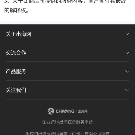
3、关于此商品所提供的服务内容，商户拥有其最终
的解释权。
关于出海网
交流合作
关于我们
加入我们
产品服务
联系我们
用户协议
意见反馈
关注我们
CHWE全球跨境电商展
隐私协议
海潮品牌出海
出海网服务号
企业跨境出海综合服务平台
海贝分销
出海网小程序
版权归出海网跨境电商（广州）有限公司所有