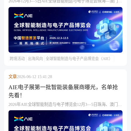
2026年12月3—5日AIE全球智能制造与电子博览会珠海—澳门双
城联办，第二批智能家居展区展商揭晓：九安智能（AI视觉安
了解出海网
防）、凯西欧光健康、志欣按摩椅、米帆智能咖啡机、西马龙
口腔护理、欧思丹热泵、小未AIoT平台、科力通红酒开瓶器、
凯特斯嵌入式灶烤一体机及瑞康电器，覆盖AIoT/光健康/个护/
厨电/热泵，展会提供技术首发与跨国采供对接平台。
跨境活动
出海风向
全球智能制造与电子产品博览会（AIE）
文章
2026-06-12 15:41:28
AIE电子展第一批智能装备展商曝光，名单抢
先看！
2026年AIE全球智能制造与电子博览会12月3—5日珠海、澳门双
城联办，设智能装备、智能家居等展区；首曝智能装备展商含
深圳迈洛克纽扣电池、广州方瞳测控、佛山凯硕/三乔焊接、东
莞丰协电子/东兴铝业、安诺机器人、珠海精广包装机械与速联
通信电缆等十家珠粤港澳国家级高新及专精特新企业，覆盖电