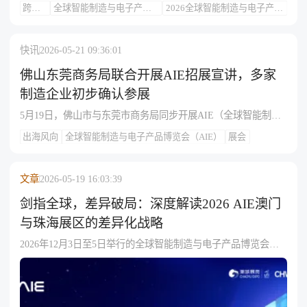
跨境
全球智能制造与电子产品
2026全球智能制造与电子产品
活动
博览会（AIE）
博览会（AIE）
快讯
2026-05-21 09:36:01
佛山东莞商务局联合开展AIE招展宣讲，多家
制造企业初步确认参展
5月19日，佛山市与东莞市商务局同步开展AIE（全球智能制造
与电子博览会）招展宣讲推介活动，采取“重点企业一对一邀约
出海风向
全球智能制造与电子产品博览会（AIE）
展会
+目标企业集中座谈”方式，分别由副局长李凯、科长陈志彬带
队，深入走访科达制造、小熊电器、志高空调、希普科技、雷
洋智能、慕思健康睡眠等多家当地重点制造企业，详细介绍展
文章
2026-05-19 16:03:39
会规划、参展流程及政策支持，推动参展意向落地，目前部分
企业已初步确认参展，活动将持续推进以扩大优质企业参与
剑指全球，差异破局：深度解读2026 AIE澳门
度。
与珠海展区的差异化战略
2026年12月3日至5日举行的全球智能制造与电子产品博览会
（AIE）采用澳门、珠海“一展两地”模式，展览总面积7万㎡；
澳门1.8万㎡聚焦前沿科技展示、新品首发与高端论坛，主打“品
牌调性+技术浓度”，珠海5.2万㎡覆盖智能装备、出行、家居、
视听等全链条实体展示与供采对接，强调“商贸转化+订单落