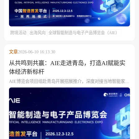
池、工业机器人、测控仪器、焊机、线缆及智能灌装设备，展
会提供技术首发与跨国采供对接平台。
跨境活动
出海风向
全球智能制造与电子产品博览会（AIE）
文章
2026-06-10 16:13:30
从共鸣到共赢：AIE走进青岛，打造AI赋能实
体经济新标杆
AIE博览会项目组赴青岛开展招展推介，深度对接当地智能家
电、轨道交通等特色产业带，联合市外贸数字化赋能中心与海
尔智家、海信视像、澳柯玛等十余家头部企业座谈；2026 AIE
展会立足澳门自由港及大湾区产业链优势，聚焦智能装备与智
能家居，助青岛制造企业借"生态共建+跨境赋能"拓RCEP及全
球市场，探索"AI+实体经济"融合的青岛模式。