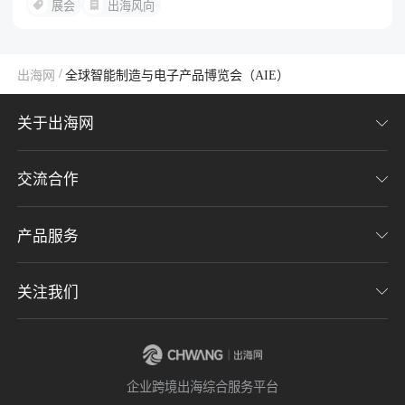
展会
出海风向
/
出海网
全球智能制造与电子产品博览会（AIE）
关于出海网
交流合作
关于我们
加入我们
产品服务
联系我们
用户协议
意见反馈
关注我们
CHWE全球跨境电商展
隐私协议
海潮品牌出海
出海网服务号
企业跨境出海综合服务平台
海贝分销
出海网小程序