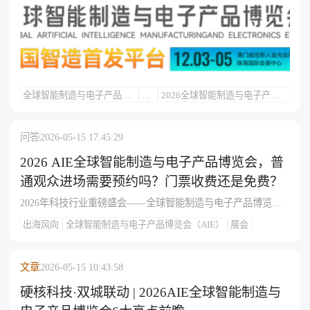
论坛参与权、行业报告与接驳服务等权益，共抓智能制造与电
子产业商机。
全球智能制造与电子产品博
展
2026全球智能制造与电子产品
览会（AIE）
会
博览会（AIE）
问答
2026-05-15 17:45:29
2026 AIE全球智能制造与电子产品博览会，普
通观众进场需要预约吗？门票收费还是免费？
2026年科技行业重磅盛会——全球智能制造与电子产品博览会
（简称AIE博览会）即将在粤港澳大湾区拉开帷幕。本届展会创
出海风向
全球智能制造与电子产品博览会（AIE）
展会
新采用“一展两地”模式，备受制造业从业者和科技爱好者关注。
针对普通观众最关心的两大问题：是否需要提前预约？门票收
费还是免费？本文结合官方公开信息，为您一站式讲清，并全
文章
2026-05-15 10:43:58
面介绍展会概况。一、2026 AIE博览会全面介绍1.展会基础信息
时间：2026年12月3日—12月5日地点：双会场同
硬核科技·双城联动 | 2026AIE全球智能制造与