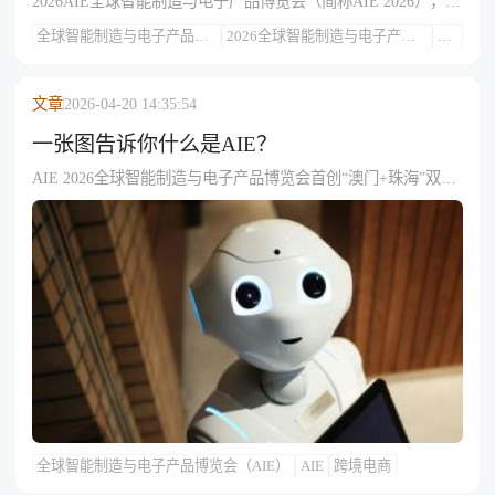
2026AIE全球智能制造与电子产品博览会（简称AIE 2026），是
粤港澳大湾区唯一 “一展两地” 的高端智能科技展会，定位为中
全球智能制造与电子产品博
2026全球智能制造与电子产品
展
国智造首发平台，联动中国澳门、珠海双会场，聚焦智能制造
览会（AIE）
博览会（AIE）
会
与消费电子全产业链，是企业展示前沿技术、对接全球采购、
拓展海内外渠道的核心平台。本文基于官方发布信息，为你清
文章
2026-04-20 14:35:54
晰梳理参展报名方式、展位费用、政策补贴、展区规划等关键
内容，信息权威、流程明确，方便企业快速参展。一、202
一张图告诉你什么是AIE？
AIE 2026全球智能制造与电子产品博览会首创“澳门+珠海”双城
同期举办模式，总规模6.6万㎡。澳门侧重科技首发与高端体
验，珠海聚焦智能装备及消费电子商贸对接，预计汇聚约1000
家展商及5万专业买家，旨在打造“中国智造首发平台”，为制造
与跨境电商企业提供产业落地及出海资源对接。
全球智能制造与电子产品博览会（AIE）
AIE
跨境电商