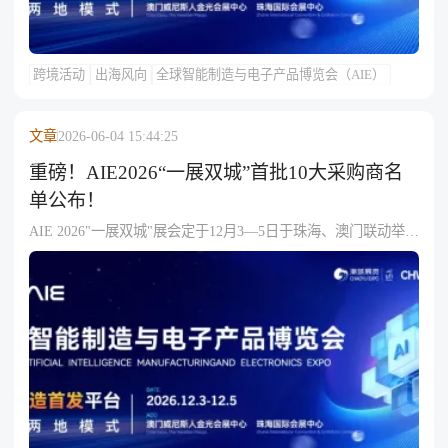
跨境活动
出海风向
全球智能制造与电子产品博览会（AIE）
文章
2026-06-04 15:44:25
重磅！AIE2026“一展双城”首批10大采购商名
单公布！
AIE 2026"一展双城"展会定于12月3—5日于珠海、澳门联动举
办，聚焦AI技术与智能硬件，组委会公布首批十大采购商——
涵盖追觅、TCL电子、创想三维等品牌方，以及傲基、千岸科
技、公狼科技等跨境电商大卖，另有神州数码、朗华供应链等
服务商，覆盖消费电子、智能家居、跨境分销及供应链服务多
板块，现展位预订与供需对接已全面启动。