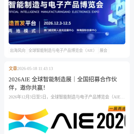
地”，两地依托政策与产业协同实现“国际展示+内地制造”闭环，
参展方可按品牌曝光或订单获取选择主阵地，采购商可双城联
动完成趋势捕捉与供应链考察。
出海风向
全球智能制造与电子产品博览会（AIE）
展会
文章
2026-05-18 11:43:13
2026AIE 全球智能制造展｜全国招募合作伙
伴，邀你共赢！
2026年12月3日至5日，全球智能制造与电子产品博览会（AIE）
将在澳门与珠海双城联展，展览面积7万㎡，预计吸引约5万名
专业观众，覆盖八大科技赛道、五大沉浸体验区及“1+1+8+N”论
坛矩阵等活动；现面向全国及境外开放招观、招展合作，不限
地域，邀约行业协会、企业、社群达人、渠道伙伴等加入代理
矩阵，成功引荐有效客商可获专属邀请码、佣金、参观权限、