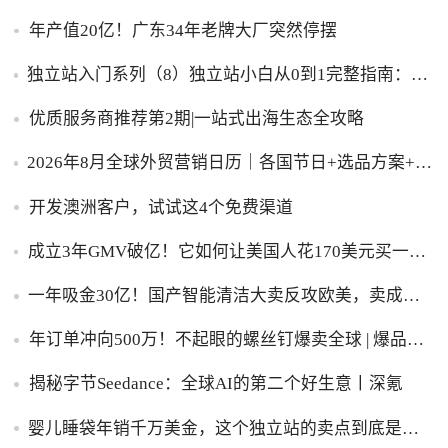
年产值20亿！广东34年老牌大厂突然停摆
独立站入门系列（8）独立站小白从0到1完整指南：建
站、推广、收款一步到位！
优质服务商推荐第2期|一站式出海生态全攻略
2026年8月全球外贸营销日历｜各国节日+选品方案+实
操策略，外贸人直接收藏！
开发澳洲客户，试试这4个免费渠道
成立3年GMV破亿！它如何让美国人花170美元买一台
助眠灯？
一年吸金30亿！国产智能清洁大卖反攻欧美，卖成全
球第一
年订单冲向500万！不起眼的螺丝钉爆卖全球 | 爆品洞
察
揭秘字节Seedance：全球AI的第二个好生意丨深氪
婴儿睡袋年销千万美金，这个独立站的卖点到底是什