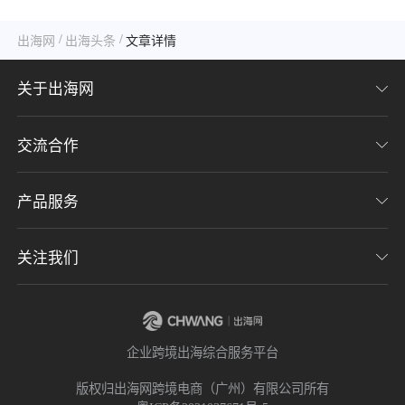
么？
/
/
出海网
出海头条
文章详情
关于出海网
交流合作
关于我们
加入我们
产品服务
联系我们
用户协议
意见反馈
关注我们
CHWE全球跨境电商展
隐私协议
海潮品牌出海
出海网服务号
企业跨境出海综合服务平台
海贝分销
出海网小程序
版权归出海网跨境电商（广州）有限公司所有