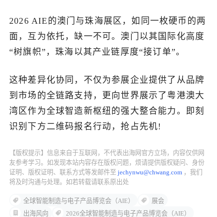
2026 AIE的澳门与珠海展区，如同一枚硬币的两
面，互为依托，缺一不可。澳门以其国际化高度
“树旗帜”，珠海以其产业链厚度“接订单”。
这种差异化协同，不仅为参展企业提供了从品牌
到市场的全链路支持，更向世界展示了粤港澳大
湾区作为全球智造新枢纽的强大整合能力。即刻
识别下方二维码报名行动，抢占先机!
【版权提示】信息来自于互联网，不代表出海网官方立场，内容仅供网
友参考学习。如发现本站内容存在版权问题，烦请提供版权疑问、身份
证明、版权证明、联系方式等发邮件至
jechynwu@chwang.com
，我们
将及时沟通与处理。如若转载请联系原出处
全球智能制造与电子产品博览会（AIE）
展会
出海风向
2026全球智能制造与电子产品博览会（AIE）