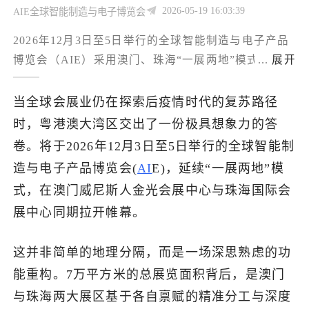
2026-05-19 16:03:39
AIE全球智能制造与电子博览会
了解出海网
2026年12月3日至5日举行的全球智能制造与电子产品
博览会（AIE）采用澳门、珠海“一展两地”模式，展览
...
展开
总面积7万㎡；澳门1.8万㎡聚焦前沿科技展示、新品
首发与高端论坛，主打“品牌调性+技术浓度”，珠海
当全球会展业仍在探索后疫情时代的复苏路径
5.2万㎡覆盖智能装备、出行、家居、视听等全链条实
时，粤港澳大湾区交出了一份极具想象力的答
体展示与供采对接，强调“商贸转化+订单落地”，两地
卷。将于2026年12月3日至5日举行的全球智能制
依托政策与产业协同实现“国际展示+内地制造”闭环，
造与电子产品博览会(
AI
E)，延续“一展两地”模
参展方可按品牌曝光或订单获取选择主阵地，采购商
式，在澳门威尼斯人金光会展中心与珠海国际会
可双城联动完成趋势捕捉与供应链考察。
展中心同期拉开帷幕。
这并非简单的地理分隔，而是一场深思熟虑的功
能重构。7万平方米的总展览面积背后，是澳门
与珠海两大展区基于各自禀赋的精准分工与深度