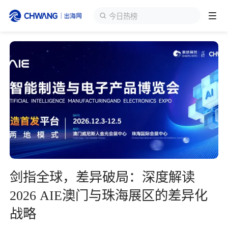
今日热榜
跨境展会
登录/注册
个人中心
出海服务
出海资讯
跨境报告
剑指全球，差异破局：深度解读
出海导航
2026 AIE澳门与珠海展区的差异化
战略
出海交流群