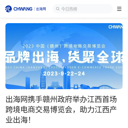
海外货盘
跨境展会
登录/注册
个人中心
出海服务
出海资讯
跨境报告
出海网携手赣州政府举办江西首场
出海导航
跨境电商交易博览会，助力江西产
业出海！
出海交流群