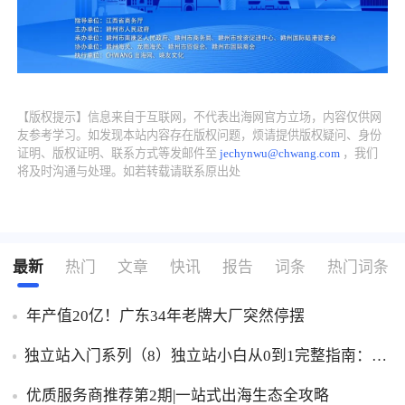
【版权提示】信息来自于互联网，不代表出海网官方立场，内容仅供网
友参考学习。如发现本站内容存在版权问题，烦请提供版权疑问、身份
证明、版权证明、联系方式等发邮件至
jechynwu@chwang.com
，我们
将及时沟通与处理。如若转载请联系原出处
最新
热门
文章
快讯
报告
词条
热门词条
年产值20亿！广东34年老牌大厂突然停摆
独立站入门系列（8）独立站小白从0到1完整指南：建
站、推广、收款一步到位！
优质服务商推荐第2期|一站式出海生态全攻略