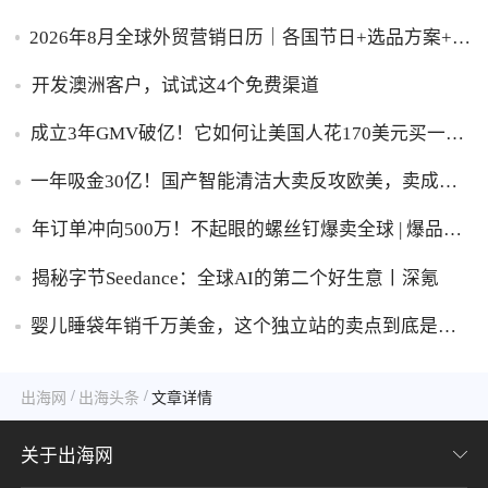
2026年8月全球外贸营销日历｜各国节日+选品方案+实
操策略，外贸人直接收藏！
开发澳洲客户，试试这4个免费渠道
成立3年GMV破亿！它如何让美国人花170美元买一台
助眠灯？
一年吸金30亿！国产智能清洁大卖反攻欧美，卖成全
球第一
年订单冲向500万！不起眼的螺丝钉爆卖全球 | 爆品洞
察
揭秘字节Seedance：全球AI的第二个好生意丨深氪
婴儿睡袋年销千万美金，这个独立站的卖点到底是什
么？
/
/
出海网
出海头条
文章详情
关于出海网