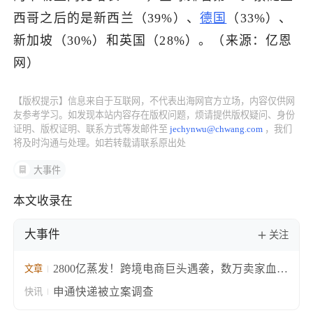
西哥之后的是新西兰（39%）、
德国
（33%）、
了解出海网
新加坡（30%）和英国（28%）。（来源：亿恩
网）
【版权提示】信息来自于互联网，不代表出海网官方立场，内容仅供网
友参考学习。如发现本站内容存在版权问题，烦请提供版权疑问、身份
证明、版权证明、联系方式等发邮件至
jechynwu@chwang.com
，我们
将及时沟通与处理。如若转载请联系原出处
大事件
本文收录在
大事件
关注
2800亿蒸发！跨境电商巨头遇袭，数万卖家血本
文章
无归
申通快递被立案调查
快讯