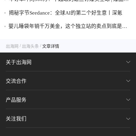
察
揭秘字节Seedance：全球AI的第二个好生意丨深氪
婴儿睡袋年销千万美金，这个独立站的卖点到底是什
么？
/
/
出海网
出海头条
文章详情
关于出海网
交流合作
关于我们
加入我们
产品服务
联系我们
用户协议
意见反馈
关注我们
CHWE全球跨境电商展
隐私协议