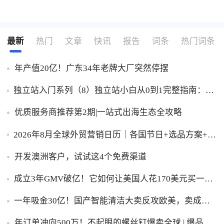
最新
热门
文章
快讯
报告
词条
热门词条
年产值20亿！广东34年老牌大厂突然停摆
独立站入门系列（8）独立站小白从0到1完整指南：建
站、推广、收款一步到位！
优质服务商推荐第2期|一站式出海生态全攻略
2026年8月全球外贸营销日历｜各国节日+选品方案+实
操策略，外贸人直接收藏！
开发澳洲客户，试试这4个免费渠道
成立3年GMV破亿！它如何让美国人花170美元买一台
助眠灯？
一年吸金30亿！国产智能清洁大卖反攻欧美，卖成全
球第一
年订单冲向500万！不起眼的螺丝钉爆卖全球 | 爆品洞