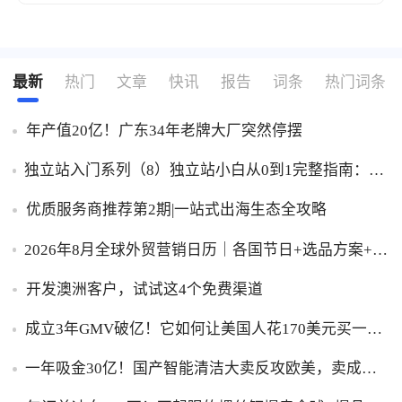
风控完整解决方案
最新
热门
文章
快讯
报告
词条
热门词条
年产值20亿！广东34年老牌大厂突然停摆
独立站入门系列（8）独立站小白从0到1完整指南：建
站、推广、收款一步到位！
优质服务商推荐第2期|一站式出海生态全攻略
2026年8月全球外贸营销日历｜各国节日+选品方案+实
操策略，外贸人直接收藏！
开发澳洲客户，试试这4个免费渠道
成立3年GMV破亿！它如何让美国人花170美元买一台
助眠灯？
一年吸金30亿！国产智能清洁大卖反攻欧美，卖成全
球第一