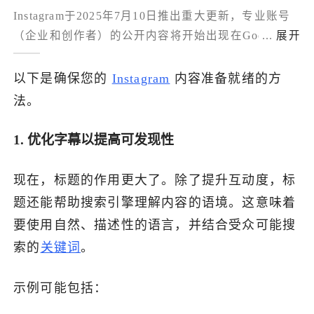
Instagram于2025年7月10日推出重大更新，专业账号
了解出海网
（企业和创作者）的公开内容将开始出现在Google搜
...
展开
索结果中。此次更新意味着照片、Reels、轮播帖及其
标题、标签等内容将被Google索引，用户无需
以下是确保您的
Instagram
内容准备就绪的方
Instagram账号即可搜索查看。品牌需立即优化内容策
法。
略，用户可在设置中关闭此功能，但对企业而言，这
提供了突破现有粉丝圈层、获取新流量的重要机会。
1. 优化字幕以提高可发现性
建议品牌协调SEO与社交媒体团队，确保内容在两大
平台均能有效触达目标受众。
现在，标题的作用更大了。除了提升互动度，标
题还能帮助搜索引擎理解内容的语境。这意味着
要使用自然、描述性的语言，并结合受众可能搜
索的
关键词
。
示例可能包括：