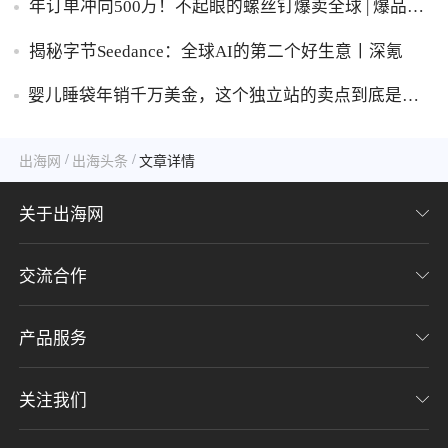
年订单冲向500万！不起眼的螺丝钉爆卖全球 | 爆品洞
察
揭秘字节Seedance：全球AI的第二个好生意丨深氪
婴儿睡袋年销千万美金，这个独立站的卖点到底是什
么？
/
/
出海网
出海头条
文章详情
关于出海网
交流合作
关于我们
加入我们
产品服务
联系我们
用户协议
意见反馈
关注我们
CHWE全球跨境电商展
隐私协议