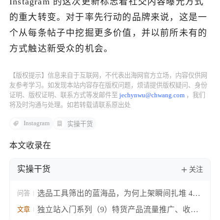
Instagram 的这次更新标志着社交内容曝光方式
的重大转变。对于率先行动的品牌来说，这是一
个从每条帖子中挖掘更多价值，并以前所未有的
方式触达新受众的机会。
【版权提示】信息来自于互联网，不代表出海网官方立场，内容仅供网
友参考学习。如发现本站内容存在版权问题，烦请提供版权疑问、身份
证明、版权证明、联系方式等发邮件至
jechynwu@chwang.com
，我们
将及时沟通与处理。如若转载请联系原出处
Instagram
实操干货
本文收录在
实操干货
关注
选品工具筛出的蓝海品，为何上架瞬间扎堆 40
问答
个对手？跨境电商选品工具容易中的三个坑解
独立站入门系列（9）特货产品流量推广、收款
文章
析！