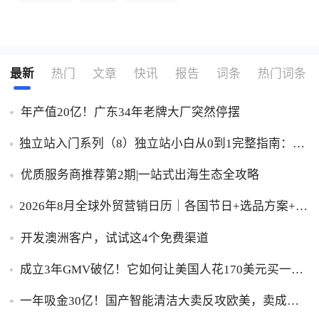
最新
热门
文章
快讯
报告
词条
热门词条
年产值20亿！广东34年老牌大厂突然停摆
独立站入门系列（8）独立站小白从0到1完整指南：建
站、推广、收款一步到位！
优质服务商推荐第2期|一站式出海生态全攻略
2026年8月全球外贸营销日历｜各国节日+选品方案+实
操策略，外贸人直接收藏！
开发澳洲客户，试试这4个免费渠道
成立3年GMV破亿！它如何让美国人花170美元买一台
助眠灯？
一年吸金30亿！国产智能清洁大卖反攻欧美，卖成全