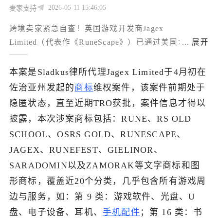
2026-05-11 15:46:05
麦家支持
了解出海网
跨境卖家紧急自查！英国游戏开发商Jagex
Limited（代表作《RuneScape》）已通过美国北佐治
...
展开
亚州联邦地区法院发起商标维权诉讼（案号：2026-
cv-01895），目前案件TRO（临时限制令）已获批，
本案是Sladkus律所代理Jagex Limited于4月初在
涉及256家电商店铺的资金已被冻结。
佐治亚州发起的
商标
维权案件，该案件前期处于
隐匿状态，直至近期TRO获批，案件信息才得以
披露，本次涉案商标包括：RUNE、RS OLD
SCHOOL、OSRS GOLD、RUNESCAPE、
JAGEX、RUNEFEST、GIELINOR、
SARADOMIN以及ZAMORAK等文字商标和图
形商标，覆盖近20个分类，几乎包含所有游戏周
边与服务，如：第 9 类：游戏软件、光盘、U
盘、电子设备、耳机、
手机配件
；第 16 类：书