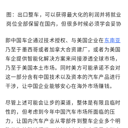
图：出口整车，可以获得最大化的利润并将就业
岗位全部保留在国内，但很多时候必须学会妥协
即中国车企通过技术授权、与美国企业在
东南亚
乃至于墨西哥或者加拿大合资建厂，或者为美国
车企提供智能化解决方案来间接渗透全球市场，
乃至于美国本土市场。同时美方可能承诺不会对
这一部分含有中国技术以及资本的汽车产品进行
干涉，让中国企业能够安心在海外市场赚钱。
尽管上述可能会让步的渠道，整体是有限且临时
性的，但考虑到今年中国汽车市场所面临的压
力，让国内汽车产业从零部件到整车企业多个明