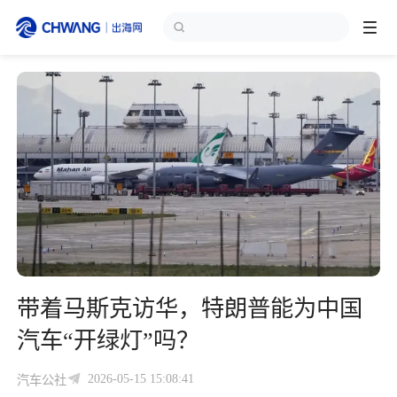
跨境展会
登录/注册
个人中心
出海服务
出海资讯
跨境报告
带着马斯克访华，特朗普能为中国
出海导航
汽车“开绿灯”吗？
出海交流群
2026-05-15 15:08:41
汽车公社