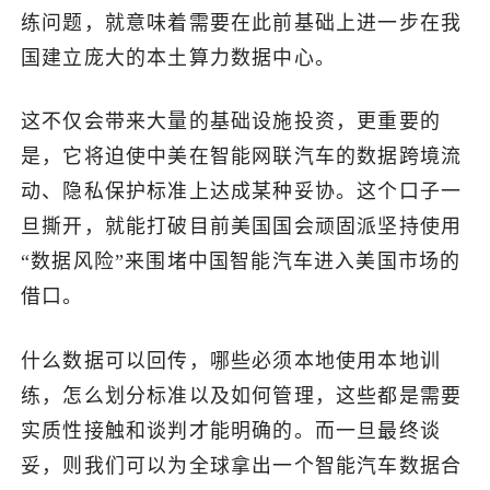
练问题，就意味着需要在此前基础上进一步在我
国建立庞大的本土算力数据中心。
这不仅会带来大量的基础设施投资，更重要的
是，它将迫使中美在智能网联汽车的数据跨境流
动、隐私保护标准上达成某种妥协。这个口子一
旦撕开，就能打破目前美国国会顽固派坚持使用
“数据风险”来围堵中国智能汽车进入美国市场的
借口。
什么数据可以回传，哪些必须本地使用本地训
练，怎么划分标准以及如何管理，这些都是需要
实质性接触和谈判才能明确的。而一旦最终谈
妥，则我们可以为全球拿出一个智能汽车数据合