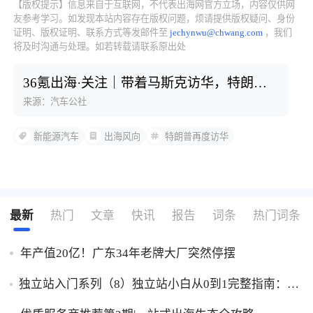
【版权提示】信息来自于互联网，不代表出海网官方立场，内容仅供网
友参考学习。如发现本站内容存在版权问题，烦请提供版权疑问、身份
证明、版权证明、联系方式等发邮件至
jechynwu@chwang.com
，我们
将及时沟通与处理。如若转载请联系原出处
36氪出海·关注｜带着马斯克访华，特朗普
能为中国汽车“开绿灯”吗？
来源：汽车公社
新能源汽车
出海风向
特朗普再度访华
最新
热门
文章
快讯
报告
词条
热门词条
年产值20亿！广东34年老牌大厂突然停摆
独立站入门系列（8）独立站小白从0到1完整指南：建
站、推广、收款一步到位！