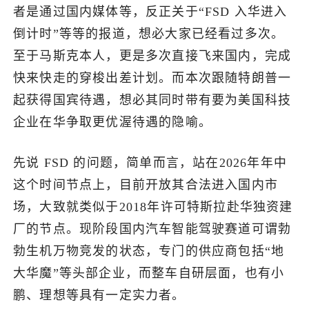
者是通过国内媒体等，反正关于“FSD 入华进入
倒计时”等等的报道，想必大家已经看过多次。
至于马斯克本人，更是多次直接飞来国内，完成
快来快走的穿梭出差计划。而本次跟随特朗普一
起获得国宾待遇，想必其同时带有要为美国科技
企业在华争取更优渥待遇的隐喻。
先说 FSD 的问题，简单而言，站在2026年年中
这个时间节点上，目前开放其合法进入国内市
场，大致就类似于2018年许可特斯拉赴华独资建
厂的节点。现阶段国内汽车智能驾驶赛道可谓勃
勃生机万物竞发的状态，专门的供应商包括“地
大华魔”等头部企业，而整车自研层面，也有小
鹏、理想等具有一定实力者。