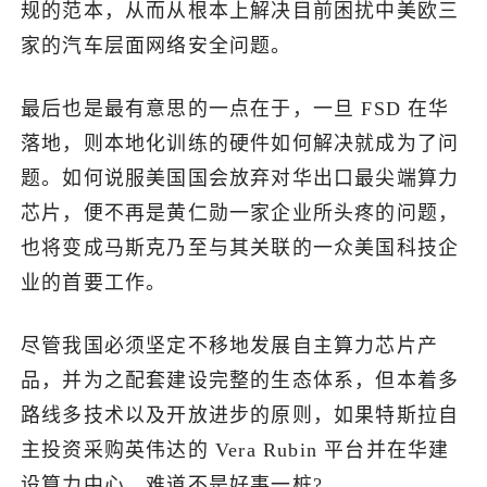
规的范本，从而从根本上解决目前困扰中美欧三
家的汽车层面网络安全问题。
最后也是最有意思的一点在于，一旦 FSD 在华
落地，则本地化训练的硬件如何解决就成为了问
题。如何说服美国国会放弃对华出口最尖端算力
芯片，便不再是黄仁勋一家企业所头疼的问题，
也将变成马斯克乃至与其关联的一众美国科技企
业的首要工作。
尽管我国必须坚定不移地发展自主算力芯片产
品，并为之配套建设完整的生态体系，但本着多
路线多技术以及开放进步的原则，如果特斯拉自
主投资采购英伟达的 Vera Rubin 平台并在华建
设算力中心，难道不是好事一桩?