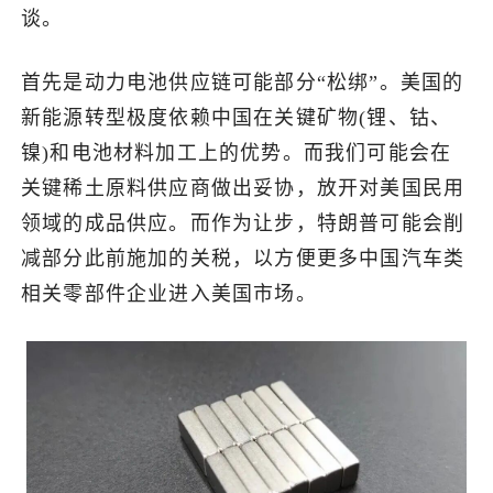
谈。
首先是动力电池供应链可能部分“松绑”。美国的
新能源转型极度依赖中国在关键矿物(锂、钴、
镍)和电池材料加工上的优势。而我们可能会在
关键稀土原料供应商做出妥协，放开对美国民用
领域的成品供应。而作为让步，特朗普可能会削
减部分此前施加的关税，以方便更多中国汽车类
相关零部件企业进入美国市场。