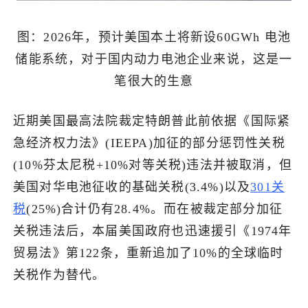
图：2026年，预计美国本土将新设60GWh 电池
储能系统，对于国内动力电池企业来说，这是一
笔很大的生意
近期美国最高法院裁定特朗普此前依据《国际紧
急经济权力法》(IEEPA)加征的部分惩罚性关税
(10%芬太尼税+10%对等关税)违法并被取消，但
美国对华电池征收的基础关税(3.4%)以及
301关
税
(25%)合计仍有28.4%。而在被裁定部分加征
关税违法后，本届美国政府也迅速援引《1974年
贸易法》第122条，重新追加了10%的全球临时
关税作为替代。