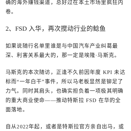
确的海外赚钱渠道，总好过在本土市场里疯狂内
卷。
2、FSD 入华，再次搅动行业的鲶鱼
如果说随行名单里谁是与中国汽车产业纠葛最
深、利害关系最大的，那一定是埃隆·马斯克。
马斯克的本次随访，正逢不久前因年度 KPI 未达
标而“一年白干”事件，所以马老板显然是铆足了
力气。同时其肩头，也确实担负着一项极其明确
的重大商业使命——推动特斯拉 FSD 在华的全
面落地。
自从2022年起，或者是特斯拉官方亲自出马，或