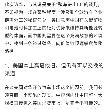
此次访华，与其说是关于“整车进出口”的谈判，
不如视为一场在某种程度上涉及到全球汽车产业
链再分工的秘密勾兑。美国急需中国在关键矿物
和电池材料加工上的绝对优势来维持其新能源转
型的体面，而中国则需要在这个充满敌意的环境
中，找到一条绕过壁垒、向价值链顶端攀爬隐秘
路径。
1、美国本土高墙依旧，但仍有可以交换的
渠道
在谈美国对华开放汽车市场这个问题前，我们必
须直面一个残酷的现实。中短期内让中国整车大
规模直接进入美国消费市场，是完全不可能的。