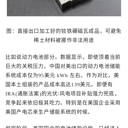
图：直接出口加工好的钕铁硼磁瓦成品，可避免
稀土材料被挪作非法用途
比如说动力电池部分。数据显示，即使顶着当前
巨大的关税压力，中国对美出口的动力电池储能
系统成本仅为95美元 kWh 左右。作为对比，美
国本土组装的产品成本高达139美元。即便有
IRA(通胀法案)的光伏/风电项目补贴强力兜底，
竞争起来依旧极其吃力。特别是在美国企业采用
美国产电芯来生产储能系统的时候。