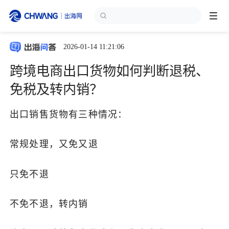
2026-01-14 11:21:06
跨境展会
登录/注册
个人中心
跨境电商出口货物如何判断退税、
出海服务
免税及转内销？
出口销售货物有三种情况：
出海资讯
常规处理，又免又退
跨境报告
只免不退
出海导航
不免不退，转内销
出海交流群