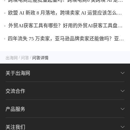
跨境电商还能批量起量吗？跨境电商6 类跨境 AI 走量
工具盘点！
欧盟 AI 新政 8 月落地，跨境卖家 AI 运营应该怎么应
对？
外贸AI获客工具有哪些？好用的外贸AI获客工具盘
点！
四年流失 75 万卖家，亚马逊品牌卖家还能做吗？亚马
逊品牌化生存转型攻略！
/
/
出海网
问答
问答详情
关于出海网
交流合作
关于我们
加入我们
产品服务
联系我们
用户协议
意见反馈
关注我们
CHWE全球跨境电商展