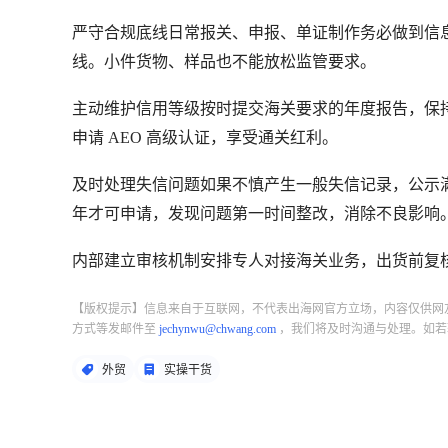
严守合规底线
日常报关、申报、单证制作务必做到信
线。小件货物、样品也不能放松监管要求。
主动维护信用等级
按时提交海关要求的年度报告，保
申请 AEO 高级认证，享受通关红利。
及时处理失信问题
如果不慎产生一般失信记录，公示满
年才可申请，发现问题第一时间整改，消除不良影响
内部建立审核机制
安排专人对接海关业务，出货前复
【版权提示】信息来自于互联网，不代表出海网官方立场，内容仅供网
方式等发邮件至
jechynwu@chwang.com
，我们将及时沟通与处理。如若
外贸
实操干货