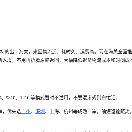
回最初的出口海关，来回物流远、耗时久、运费高。现在海关全面
所入境，不用再折腾原路返回，大幅降低退货物流成本和时间成
10、9810、1210 等模式暂时不适用，不要混淆规则白忙活。
率，优先选
广州
、
深圳
、上海、杭州等成熟口岸，缩短运输距离