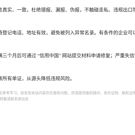
息真实、一致，杜绝错报、漏报、伪报，不触碰走私、违规出口
持登记电话、地址有效，避免被列入异常名录。有条件的企业可
三个月后可通过 “信用中国” 网站提交材料申请修复；严重失
。
核所有单证，从源头降低违规风险。
友参考学习。如发现本站内容存在版权问题，烦请提供版权疑问、身份证明、版权证
转载请联系原出处