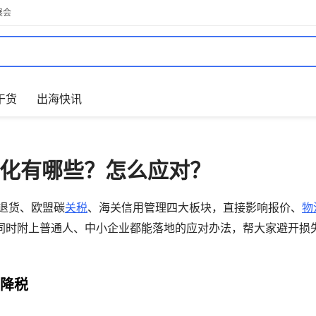
展会
干货
出海快讯
规变化有哪些？怎么应对？
境退货、欧盟碳
关税
、海关信用管理四大板块，直接影响报价、
物
同时附上普通人、中小企业都能落地的应对办法，帮大家避开损
 降税