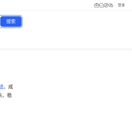
登录
搜索
流
、成
失、稳