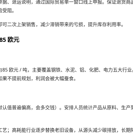
单据、退运说明，通过国际贸易单一窗口线上申报。保证退货商
验受阻。
即可二次上架销售，减少滞销带来的亏损，提升库存利用率。
5 欧元
85 欧元 / 吨
为
，主要覆盖钢铁、水泥、铝、化肥、电力五大行业
如果不提前规划，利润会被大幅蚕食。
默认值普遍偏高，会多交钱）。安排人员统计产品从原料、生产
。
工艺；高耗能行业逐步替换老旧设备，从源头减少碳排放，长期