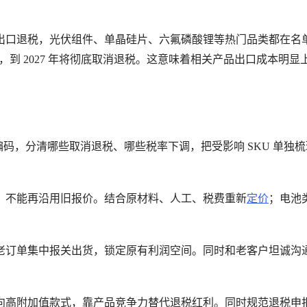
光伏组件、单晶硅片、六氟磷酸锂
出口退税，
等热门品类都在名
%，到 2027 年将彻底取消退税。这意味着相关产品出口成本明显
编码，分清哪些取消退税、哪些税率下调，把受影响 SKU 单独
，不能再沿用旧报价。结合原材料、人工、税费重新
定价
；电池
。
老订单集中报关出货，锁定原有利润空间。同时和老客户坦诚沟
向高附加值款式，靠产品竞争力替代退税红利。同时规范退税申