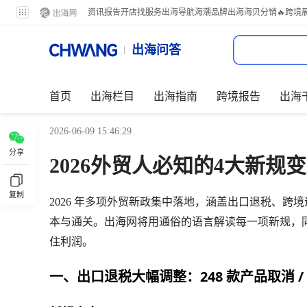
资讯
报告
开店
找服务
出海导航
海潮品牌出海
海贝分销
🔥跨境
出海问答
首页
出海栏目
出海指南
跨境报告
出海
2026-06-09 15:46:29
分享
2026外贸人必知的4大新
复制
2026 年多项外贸新政集中落地，涵盖出口退税、跨
本与通关。出海网将用通俗的语言解读每一项新规，
住利润。
一、出口退税大幅调整：248 款产品取消 /