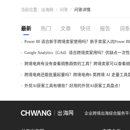
当前位置：
出海网
/
问答
/
问答详情
最新
热门
文章
快讯
报告
词条
Power BI 适合新手跨境卖家使用吗？新手卖家入坑Power B
一次性讲明白！
Google Analytics（GA4）适合跨境卖家用吗？优缺点一次
跨境电商有没有查看销售趋势的工具？跨境卖家可以查看销
的工具盘点！
跨境电商还能批量起量吗？跨境电商6 类跨境 AI 走量工具
外贸AI获客工具有哪些？好用的外贸AI获客工具盘点！
企业跨境出海综合服务平