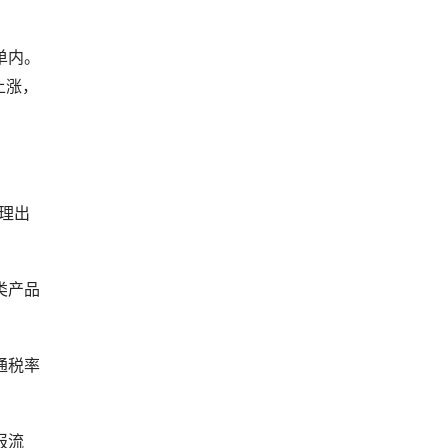
单内。
上涨，
梳理出
类产品
通税率
报流