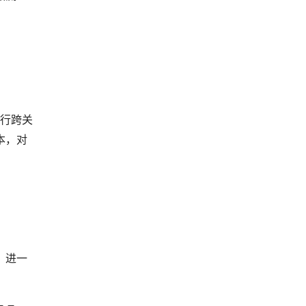
跨关
推行
本，对
，进一