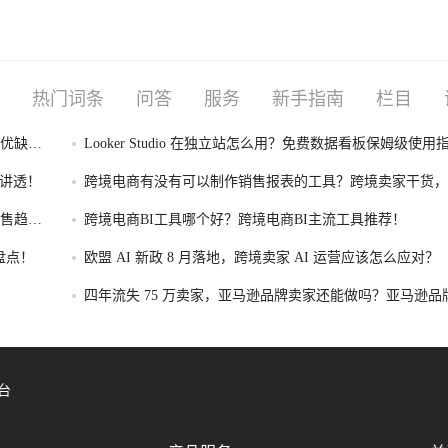
热门词条
问答
服务
新手指南
栏目
I优缺点
Looker Studio 在独立站怎么用？免费数据看板保姆级使用
性讲透！
跨境电商有没有可以制作销售报表的工具？跨境卖家干货，
制作销售报表的工具盘点！
售趋势
跨境电商BI工具哪个好？跨境电商BI主流工具推荐！
盘点！
欧盟 AI 新政 8 月落地，跨境卖家 AI 运营应该怎么应对？
四年流失 75 万卖家，亚马逊品牌卖家还能做吗？亚马逊品
存转型攻略！
台