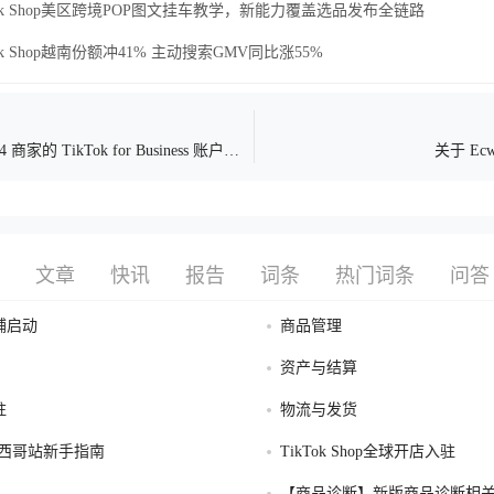
Tok Shop美区跨境POP图文挂车教学，新能力覆盖选品发布全链路
Tok Shop越南份额冲41% 主动搜索GMV同比涨55%
 商家的 TikTok for Business 账户和
关于 Ecw
号
文章
快讯
报告
词条
热门词条
问答
铺启动
商品管理
资产与结算
驻
物流与发货
op墨西哥站新手指南
TikTok Shop全球开店入驻
【商品诊断】新版商品诊断相