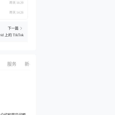
昨天 16:29
昨天 14:26
下一篇
id 上的 TikTok
服务
新手指南
栏目
话题
搜索
选品
关介绍和常见问题