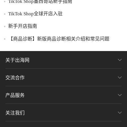
TikTok Shop墨西哥站新手指南
TikTok Shop全球开店入驻
新手开店指南
【商品诊断】新版商品诊断相关介绍和常见问题
关于出海网
交流合作
关于我们
加入我们
产品服务
联系我们
用户协议
意见反馈
关注我们
CHWE全球跨境电商展
隐私协议