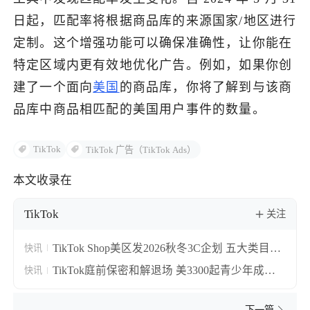
日起，匹配率将根据商品库的来源国家/地区进行
定制。这个增强功能可以确保准确性，让你能在
特定区域内更有效地优化广告。例如，如果你创
建了一个面向
美国
的商品库，你将了解到与该商
品库中商品相匹配的美国用户事件的数量。
TikTok
TikTok 广告（TikTok Ads）
本文收录在
TikTok
关注
TikTok Shop美区发2026秋冬3C企划 五大类目急
快讯
招房车暖风机与FDA美容仪
TikTok庭前保密和解退场 美3300起青少年成瘾
快讯
集体诉讼10月审Meta谷歌
下一篇