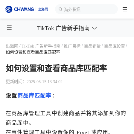
海外货盘
TikTok 广告新手指南
跨境展会
登录/注册
个人中心
/
/
/
/
/
出海网
TikTok 广告新手指南
推广目标
商品销量
商品库设置
出海服务
如何设置和查看商品库匹配率
如何设置和查看商品库匹配率
出海资讯
更新时间：2025-06-15 13:34:02
跨境报告
设置
商品库匹配率
：
出海导航
在商品库管理工具中创建商品并将其添加到你的
商品库中。
出海交流群
在事件管理工具中设置你的 Pixel 或应用。