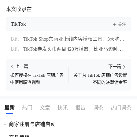
本文收录在
TikTok
关注
TikTok Shop东南亚上线内容授权工具，3天响应
快讯
期让搬运视频合规转正
TikTok卷发头巾两周420万播放，比亚马逊睡帽
快讯
贵十倍仍卖断货
上一篇
下一篇
关于为 TikTok 店铺广告设置
如何授权在 TikTok 店铺广告
不同的联盟佣金率
中使用联盟视频
最新
热门
文章
快讯
报告
词条
热门词条
商家注册与店铺启动