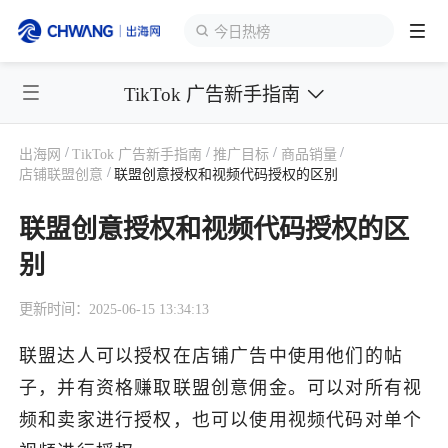
今日热榜
TikTok 广告新手指南
跨境展会
登录/注册
个人中心
/
/
/
/
出海网
TikTok 广告新手指南
推广目标
商品销量
出海服务
/
店铺联盟创意
联盟创意授权和视频代码授权的区别
联盟创意授权和视频代码授权的区
出海资讯
别
跨境报告
更新时间：2025-06-15 13:34:13
联盟达人可以授权在店铺广告中使用他们的帖
出海导航
子，并有资格赚取联盟创意佣金。可以对所有视
频和卖家进行授权，也可以使用视频代码对单个
出海交流群