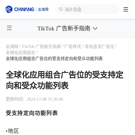
海外货盘
TikTok 广告新手指南
跨境展会
登录/注册
个人中心
/
/
/
/
出海网
TikTok 广告新手指南
广告样式
非信息流广告位
出海服务
/
全球化应用组合
全球化应用组合广告位的受支持定向和受众功能列表
出海资讯
全球化应用组合广告位的受支持定
向和受众功能列表
跨境报告
更新时间：2024-11-08 15:30:40
出海导航
受支持定向功能列表
出海交流群
•地区