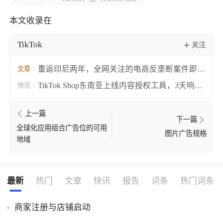
本文收录在
TikTok
关注
重返印尼两年，全网关注的电商反垄断案件即将
文章
大结局
TikTok Shop东南亚上线内容授权工具，3天响应
快讯
期让搬运视频合规转正
上一篇
下一篇
全球化应用组合广告位的可用
图片广告规格
地域
最新
热门
文章
快讯
报告
词条
热门词条
商家注册与店铺启动