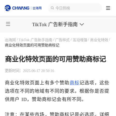
海外货盘
TikTok 广告新手指南
跨境展会
登录/注册
个人中心
/
/
/
/
/
出海网
TikTok 广告新手指南
广告样式
互动增强
商业化特效
出海服务
商业化特效页面的可用赞助商标记
商业化特效页面的可用赞助商标记
出海资讯
更新时间：2025-06-17 20:50:16
跨境报告
商业化特效页面上有多个赞助
商标
记选项，这些
选项在不同的地域有不同的要求。根据你是否提
出海导航
供用户 ID，赞助商标记会有所不同。
出海交流群
注意
：在某些市场，赞助商标记是必选项。详细