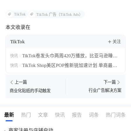
TikTok
TikTok 广告（TikTok Ads）
本文收录在
TikTok
关注
TikTok卷发头巾两周420万播放，比亚马逊睡帽
快讯
贵十倍仍卖断货
TikTok Shop美区POP推新锐加速计划 单商最高
快讯
100万美金权益抢黑五
上一篇
下一篇
行业广告解决方案
商业化贴纸的手动触发
最新
热门
文章
快讯
报告
词条
热门词条
商家注册与店铺启动