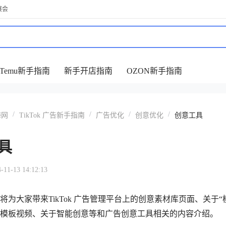
展会
Temu新手指南
新手开店指南
OZON新手指南
/
/
/
/
海网
TikTok 广告新手指南
广告优化
创意优化
创意工具
具
-13 14:12:13
将为大家带来TikTok 广告管理平台上的创意素材库页面、关于“
模板视频、关于智能创意等和广告创意工具相关的内容介绍。