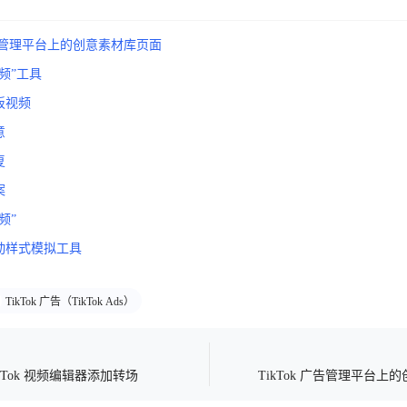
 广告管理平台上的创意素材库页面
频”工具
板视频
意
复
案
频”
动样式模拟工具
TikTok 广告（TikTok Ads）
kTok 视频编辑器添加转场
TikTok 广告管理平台上