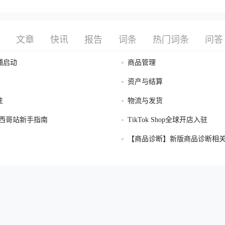
文章
快讯
报告
词条
热门词条
问答
铺启动
商品管理
资产与结算
驻
物流与发货
op墨西哥站新手指南
TikTok Shop全球开店入驻
【商品诊断】新版商品诊断相