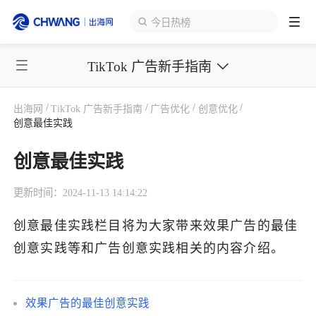
今日热榜
TikTok 广告新手指南
跨境展会
登录/注册
个人中心
/
/
/
/
出海网
TikTok 广告新手指南
广告优化
创意优化
出海服务
创意最佳实践
创意最佳实践
出海资讯
更新时间：2024-11-13 14:14:22
跨境报告
创意最佳实践栏目将为大家带来效果广告的最佳
创意实践等和广告创意实践相关的内容介绍。
出海导航
出海交流群
效果广告的最佳创意实践