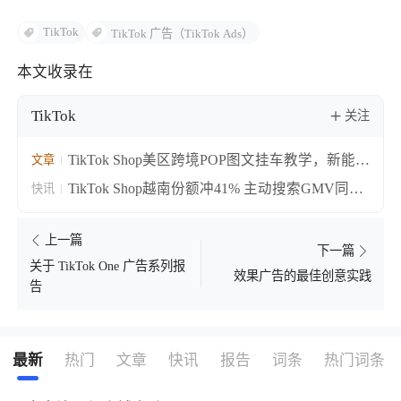
TikTok
TikTok 广告（TikTok Ads）
了解出海网
本文收录在
TikTok
关注
TikTok Shop美区跨境POP图文挂车教学，新能力
文章
覆盖选品发布全链路
TikTok Shop越南份额冲41% 主动搜索GMV同比
快讯
涨55%
上一篇
下一篇
关于 TikTok One 广告系列报
效果广告的最佳创意实践
告
最新
热门
文章
快讯
报告
词条
热门词条