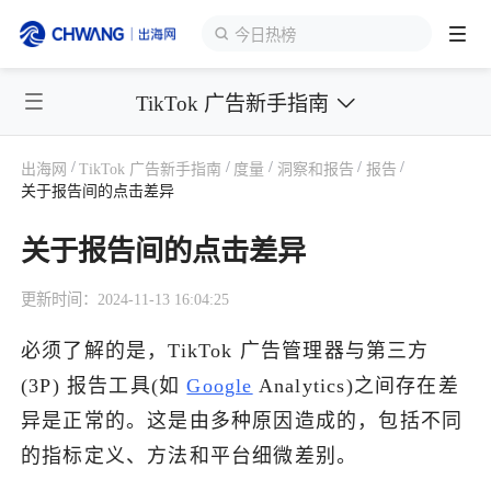
今日热榜
TikTok 广告新手指南
跨境展会
登录/注册
个人中心
/
/
/
/
/
出海网
TikTok 广告新手指南
度量
洞察和报告
报告
出海服务
关于报告间的点击差异
关于报告间的点击差异
出海资讯
更新时间：2024-11-13 16:04:25
跨境报告
必须了解的是，TikTok 广告管理器与第三方
(3P) 报告工具(如
Google
Analytics)之间存在差
出海导航
异是正常的。这是由多种原因造成的，包括不同
的指标定义、方法和平台细微差别。
出海交流群