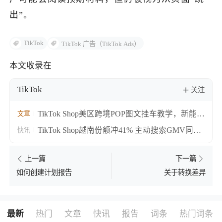
出”。
TikTok
TikTok 广告（TikTok Ads）
本文收录在
TikTok
关注
TikTok Shop美区跨境POP图文挂车教学，新能力
文章
覆盖选品发布全链路
TikTok Shop越南份额冲41% 主动搜索GMV同比
快讯
涨55%
上一篇
下一篇
关于转换差异
如何创建计划报告
最新
热门
文章
快讯
报告
词条
热门词条