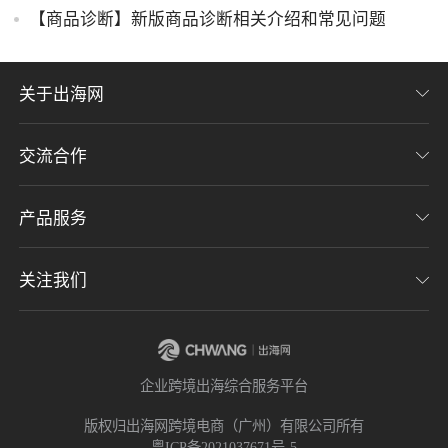
【商品诊断】新版商品诊断相关介绍和常见问题
关于出海网
交流合作
关于我们
加入我们
产品服务
联系我们
用户协议
意见反馈
关注我们
CHWE全球跨境电商展
隐私协议
海潮品牌出海
出海网服务号
企业跨境出海综合服务平台
海贝分销
出海网小程序
版权归出海网跨境电商（广州）有限公司所有
粤ICP备2021037671号-5