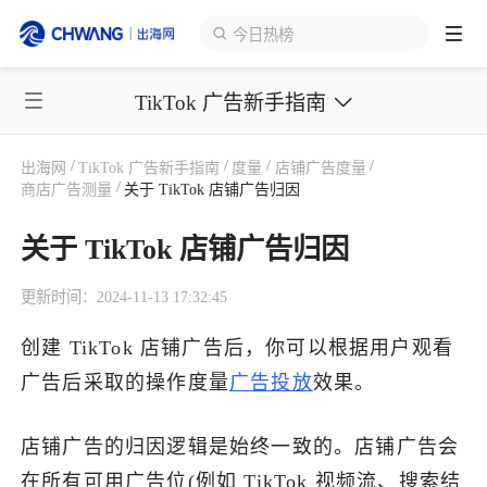
今日热榜
TikTok 广告新手指南
跨境展会
登录/注册
个人中心
/
/
/
/
出海网
TikTok 广告新手指南
度量
店铺广告度量
出海服务
/
商店广告测量
关于 TikTok 店铺广告归因
关于 TikTok 店铺广告归因
出海资讯
更新时间：2024-11-13 17:32:45
跨境报告
创建 TikTok 店铺广告后，你可以根据用户观看
广告后采取的操作度量
广告投放
效果。
出海导航
店铺广告的归因逻辑是始终一致的。店铺广告会
出海交流群
在所有可用广告位(例如 TikTok 视频流、搜索结