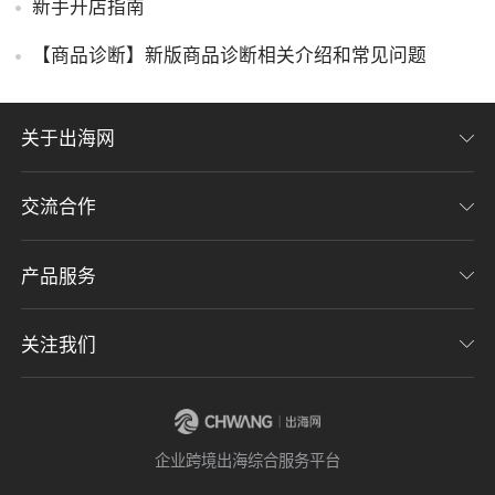
新手开店指南
【商品诊断】新版商品诊断相关介绍和常见问题
关于出海网
交流合作
关于我们
加入我们
产品服务
联系我们
用户协议
意见反馈
关注我们
CHWE全球跨境电商展
隐私协议
海潮品牌出海
出海网服务号
企业跨境出海综合服务平台
海贝分销
出海网小程序