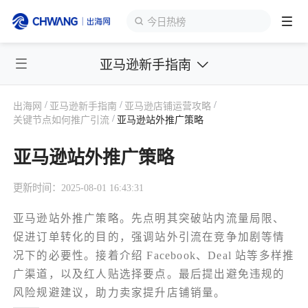
今日热榜
亚马逊新手指南
跨境展会
登录/注册
个人中心
/
/
/
出海网
亚马逊新手指南
亚马逊店铺运营攻略
出海服务
/
关键节点如何推广引流
亚马逊站外推广策略
亚马逊站外推广策略
出海资讯
更新时间：2025-08-01 16:43:31
跨境报告
亚马逊站外推广策略。先点明其突破站内流量局限、
促进订单转化的目的，强调站外引流在竞争加剧等情
出海导航
况下的必要性。接着介绍 Facebook、Deal 站等多样推
广渠道，以及红人贴选择要点。最后提出避免违规的
出海交流群
风险规避建议，助力卖家提升店铺销量。