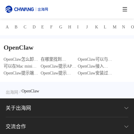
A
B
C
D
E
F
G
H
I
J
K
L
M
N
跨境展会
登录/注册
个人中心
OpenClaw
出海服务
OpenClaw怎么卸
在哪里找到
OpenClaw可以与
载？
可以在Mac mini上
OpenClaw社区？
OpenClaw提示API
Discord和Telegram
OpenClaw接入
出海资讯
运行OpenClaw吗?
OpenClaw提示端口
密钥无法识别或身
OpenClaw提示
一起使用吗?
WhatsApp二维码怎
OpenClaw安装过程
已被占用
份验证错误怎么
Node.js 版本过旧怎
么办？
中显示权限被拒绝
（EADDRINUSE）
办？
么办？
怎么办？
跨境报告
OpenClaw
/
出海网
怎么办？
出海导航
关于出海网
出海交流群
交流合作
关于我们