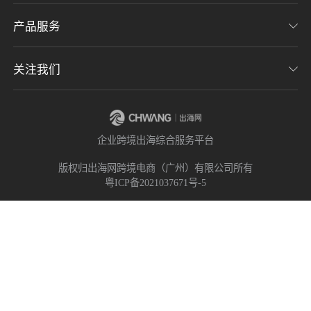
加入我们
产品服务
了解出海网
联系我们
用户协议
意见反馈
关注我们
CHWE全球跨境电商展
隐私协议
海潮品牌出海
出海网服务号
企业跨境出海综合服务平台
海贝分销
出海网小程序
版权归出海网跨境电商（广州）有限公司所有
粤ICP备2021037671号-5
出海网社群