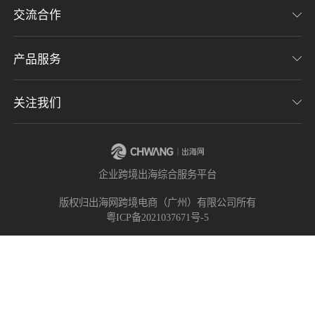
交流合作
关于我们
了解出海网
加入我们
产品服务
联系我们
用户协议
意见反馈
关注我们
CHWE全球跨境电商展
隐私协议
海潮品牌出海
出海网服务号
企业跨境出海综合服务平台
海贝分销
出海网小程序
版权归出海网跨境电商（广州）有限公司所有
粤ICP备2021037671号-5
出海网社群