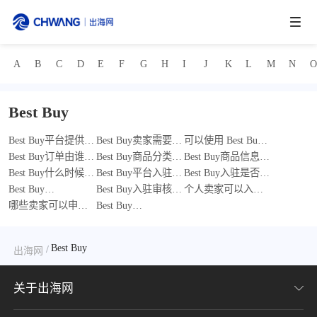
A
B
C
D
E
F
G
H
I
J
K
L
M
N
跨境展会
登录/注册
个人中心
Best Buy
出海服务
Best Buy平台提供广
Best Buy卖家需要上
可以使用 Best Buy
告推广服务吗？
Best Buy订单由谁负
传物流信息吗？
Best Buy商品分类错
门店自提吗？
Best Buy商品信息有
出海资讯
责发货？
Best Buy什么时候会
误会怎样？
Best Buy平台入驻会
哪些要求？
Best Buy入驻是否需
暂停付款？
Best Buy
扣除哪些费用？
Best Buy入驻审核会
要缴纳保证金？
个人卖家可以入驻
Marketplace 收月租
哪些卖家可以申请
关注哪些内容？
Best Buy
Best Buy吗？
跨境报告
吗？月租是多少？
入驻Best Buy？
Marketplace 是什
么？
Best Buy
/
出海网
出海导航
关于出海网
出海交流群