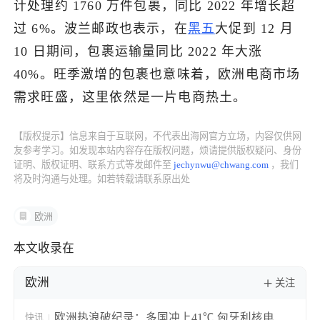
计处理约 1760 万件包裹，同比 2022 年增长超
过 6%。波兰邮政也表示，在
黑五
大促到 12 月
了解出海网
10 日期间，包裹运输量同比 2022 年大涨
40%。旺季激增的包裹也意味着，欧洲电商市场
需求旺盛，这里依然是一片电商热土。
【版权提示】信息来自于互联网，不代表出海网官方立场，内容仅供网
友参考学习。如发现本站内容存在版权问题，烦请提供版权疑问、身份
证明、版权证明、联系方式等发邮件至
jechynwu@chwang.com
，我们
将及时沟通与处理。如若转载请联系原出处
欧洲
本文收录在
欧洲
关注
欧洲热浪破纪录：多国冲上41℃ 匈牙利核电站
快讯