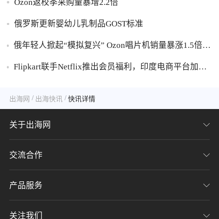
Ozon返校季采购量暴增2.2倍
俄罗斯更新婴幼儿乳制品GOST标准
俄年轻人掀起“模拟复兴” Ozon唱片机销量暴涨1.5倍黑
胶破万卢布
Flipkart联手Netflix推出会员福利，印度电商平台加码
内容生态布局
/
/
出海网
出海快讯
快讯详情
关于出海网
交流合作
关于我们
加入我们
产品服务
联系我们
用户协议
意见反馈
关注我们