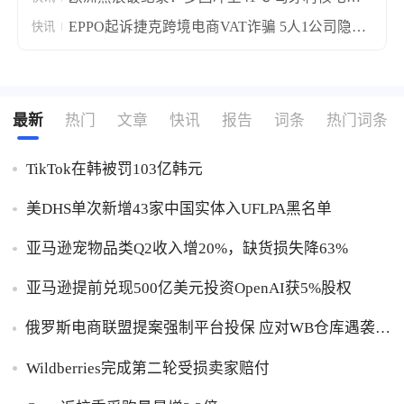
停摆莱茵河航运中断
EPPO起诉捷克跨境电商VAT诈骗 5人1公司隐匿
快讯
1740万欧元税款
最新
热门
文章
快讯
报告
词条
热门词条
TikTok在韩被罚103亿韩元
美DHS单次新增43家中国实体入UFLPA黑名单
亚马逊宠物品类Q2收入增20%，缺货损失降63%
亚马逊提前兑现500亿美元投资OpenAI获5%股权
俄罗斯电商联盟提案强制平台投保 应对WB仓库遇袭卖
家货损危机
Wildberries完成第二轮受损卖家赔付