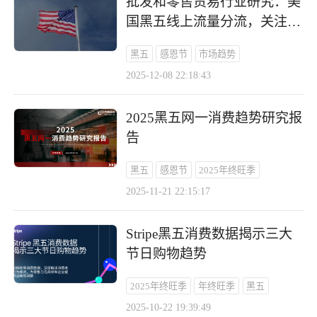
批发和零售贸易行业研究：美
国黑五线上流量分流，关注头
部出海品牌韧性
黑五
感恩节
市场趋势
2025-12-08 22:18:43
2025黑五网一消费趋势研究报
告
黑五
感恩节
2025年终旺季
2025-11-21 22:15:17
Stripe黑五消费数据揭示三大
节日购物趋势
2025年终旺季
年终旺季
黑五
2025-10-22 19:39:49