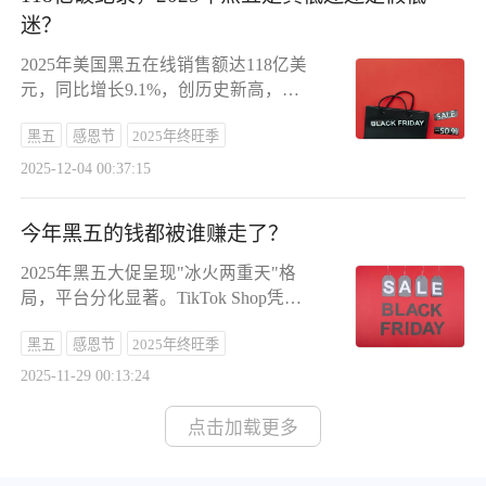
覆盖美、英、欧盟等八大市场，结合线
迷？
下时代广场大屏、NBA赛事等超级品
牌营销，将内容电商打造为中国出海新
2025年美国黑五在线销售额达118亿美
主场。
元，同比增长9.1%，创历史新高，但
消费行为呈现理性化趋势：消费者更关
黑五
感恩节
2025年终旺季
注折扣与实用价值，AI驱动流量同比
暴增805%，智能助手成为购物决策关
2025-12-04 00:37:15
键角色。然而，中小卖家面临利润挤
压，因成本上升与价格竞争加剧，而高
今年黑五的钱都被谁赚走了？
收入群体支撑的奢侈品及高端品类表现
强劲。整体数据显示，旺季机会正向头
2025年黑五大促呈现"冰火两重天"格
部品牌及供应链优势企业集中。
局，平台分化显著。TikTok Shop凭借
内容电商模式实现爆发式增长，美国站
黑五
感恩节
2025年终旺季
首周单日销售额峰值达200万美元，超
300个直播间销售额破1万美元，欧洲站
2025-11-29 00:13:24
卖家通过自然流实现单日200单业绩。
速卖通在欧洲市场下载量首超亚马逊，
点击加载更多
200多个品牌其日均销售额为亚马逊2
倍。亚马逊遭遇滑铁卢，近80%卖家销