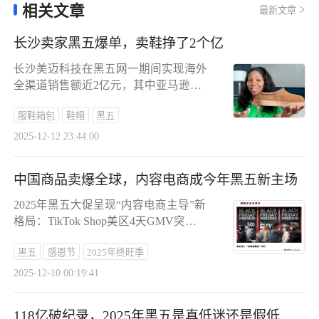
相关文章
最新文章
长沙卖家黑五爆单，卖鞋挣了2个亿
长沙美迈科技在黑五网一期间实现海外
全渠道销售额近2亿元，其中亚马逊
GMV达1.6亿，TikTok Shop销售额增幅
服鞋箱包
鞋帽
黑五
超100%。其核心品牌Dream Pairs凭借
早期布局成亚马逊女鞋类目TOP1，并
2025-12-12 23:44:00
通过多品牌矩阵（Bruno Marc、Nortiv
8等）覆盖细分市场。品牌在TikTok积
中国商品卖爆全球，内容电商成今年黑五新主场
累27万粉丝，以主推品集中资源投放、
达人带货结合线下门店（美国已开5
2025年黑五大促呈现“内容电商主导”新
家）实现全域增长。同期，环保女鞋品
格局：TikTok Shop美区4天GMV突破5
牌VIVAIA以“塑料瓶制鞋”差异化策略
亿美元，全托管模式成为增长核心。中
打开中高端市场，印证鞋履赛道仍存品
黑五
感恩节
2025年终旺季
国卖家通过“内容+供应链”双轮驱动打
牌化出海机遇。
造爆款，如义乌圣诞毛绒拖鞋和超大蝴
2025-12-10 00:19:41
蝶结，依托达人创意内容与平台AIGC
工具实现高效转化。TikTok Shop通过
118亿破纪录，2025年黑五是真低迷还是假低