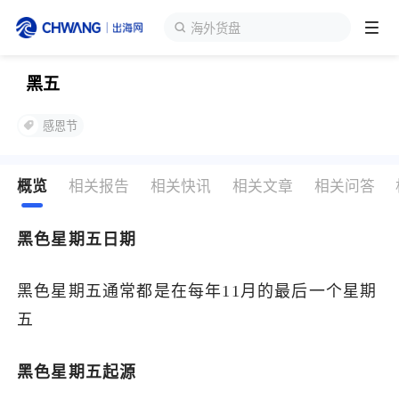
海外货盘
黑五
跨境展会
登录/注册
个人中心
感恩节
出海服务
概览
相关报告
相关快讯
相关文章
相关问答
出海资讯
黑色星期五日期
跨境报告
黑色星期五通常都是在每年11月的最后一个星期
出海导航
五
黑色星期五起源
出海交流群