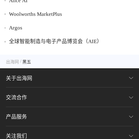
Alice AI
Woolworths MarketPlus
Argos
全球智能制造与电子产品博览会（AIE）
/
出海网
黑五
关于出海网
交流合作
关于我们
加入我们
产品服务
联系我们
用户协议
意见反馈
关注我们
CHWE全球跨境电商展