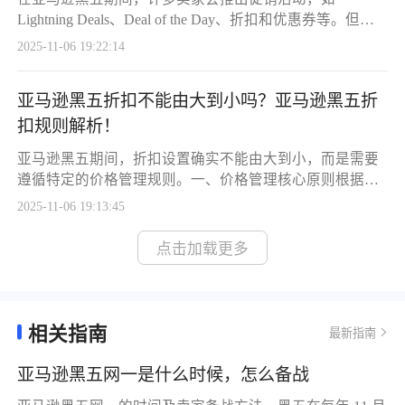
Lightning Deals、Deal of the Day、折扣和优惠券等。但有
时候，卖家可能会发现这些活动在后台或产品页面上无法
2025-11-06 19:22:14
显示。这种情况可能由多个原因引起，下面我们来分析可
能的原因和解决方案。一、活动未通过审核亚马逊的促销
亚马逊黑五折扣不能由大到小吗？亚马逊黑五折
活动通常需要提前提交审核，尤其是Lightning Deal和Deal
of the Day。平台会检查活动是否符合要求，
扣规则解析！
亚马逊黑五期间，折扣设置确实不能由大到小，而是需要
遵循特定的价格管理规则。一、价格管理核心原则根据亚
马逊2025年黑五网一政策，平台对价格管理设置了明确
2025-11-06 19:13:45
的"冷静期"规则。参与Best Deal的商品，在活动结束后21
天内不得参与任何形式的促销;参与Lightning Deal的商品，
点击加载更多
则需在活动结束后7天内暂停所有促销活动。1.价格递进限
制前期促销价格不得低于黑五促销价是核心要求。亚马逊
明确规定："
相关指南
最新指南
亚马逊黑五网一是什么时候，怎么备战