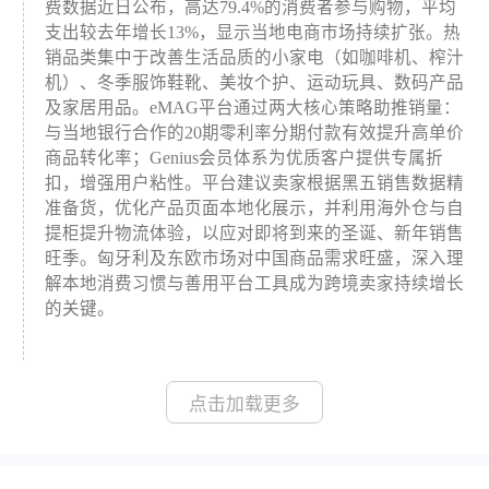
费数据近日公布，高达79.4%的消费者参与购物，平均
支出较去年增长13%，显示当地电商市场持续扩张。热
销品类集中于改善生活品质的小家电（如咖啡机、榨汁
机）、冬季服饰鞋靴、美妆个护、运动玩具、数码产品
及家居用品。eMAG平台通过两大核心策略助推销量：
与当地银行合作的20期零利率分期付款有效提升高单价
商品转化率；Genius会员体系为优质客户提供专属折
扣，增强用户粘性。平台建议卖家根据黑五销售数据精
准备货，优化产品页面本地化展示，并利用海外仓与自
提柜提升物流体验，以应对即将到来的圣诞、新年销售
旺季。匈牙利及东欧市场对中国商品需求旺盛，深入理
解本地消费习惯与善用平台工具成为跨境卖家持续增长
的关键。
点击加载更多