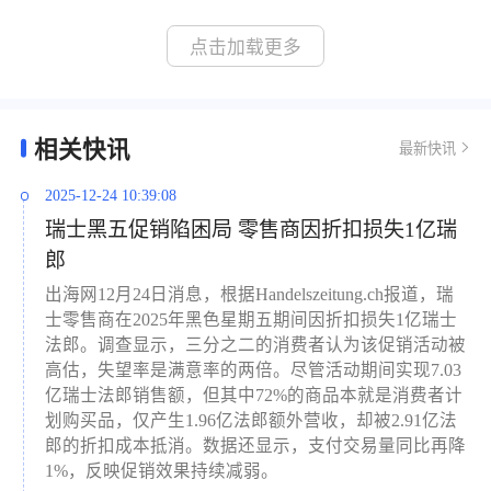
点击加载更多
相关快讯
最新快讯
2025-12-24 10:39:08
瑞士黑五促销陷困局 零售商因折扣损失1亿瑞
郎
出海网12月24日消息，根据Handelszeitung.ch报道，瑞
士零售商在2025年黑色星期五期间因折扣损失1亿瑞士
法郎。调查显示，三分之二的消费者认为该促销活动被
高估，失望率是满意率的两倍。尽管活动期间实现7.03
亿瑞士法郎销售额，但其中72%的商品本就是消费者计
划购买品，仅产生1.96亿法郎额外营收，却被2.91亿法
郎的折扣成本抵消。数据还显示，支付交易量同比再降
1%，反映促销效果持续减弱。