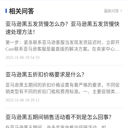
量未达预期，运动户外等类目受平台自
营产品挤压，叠加系统强制降价BUG
相关问答
最新问答
导致利润严重压缩。行业三大趋势凸
显：促销周期长期化、竞争格局多极
亚马逊黑五发货慢怎么办？亚马逊黑五发货慢快
化、消费理性化。卖家策略从单平台依
速处理方法！
赖转向多渠道布局，生存取代增长成为
核心目标。
第一步：紧急联系亚马逊客服当发现发货延迟时，立即开
Case联系亚马逊客服是最直接的解决方案。在卖家中心选
择"物流与配送"类别，提交货件ID、预计到达时间及实际
2025-11-06 19:54:33
延迟情况。使用标准话术："您好，我的货件[ID]预计[日
期]到达，但系统显示延迟。请协助核查原因并加快处理，
亚马逊黑五折扣价格要求是什么？
避免进一步影响销售"。第二步：启动备用物流方案切换
FBM自发货模式是黑五期间最有效的应急措施。如果库存
亚马逊黑五期间的折扣价格设置有着严格的要求，不同促
充足但FBA入仓延迟，立即开启自
销类型有不同的折扣门槛和费用标准。一、主要促销类型
及折扣要求1. Best Deals（最佳优惠）折扣要求：至少15%
2025-11-06 19:29:12
折扣费用标准：每笔活动固定费用1000美元额外优势：折
扣达到30%或以上可获得额外商品促销曝光2. Lightning
亚马逊黑五期间销售活动看不到是怎么回事？
Deals（秒杀优惠）折扣要求：至少20%折扣费用标准：每
笔闪电交易固定费用500美元活动时长：持续12小时限时
在亚马逊黑五期间，许多卖家会推出促销活动，如