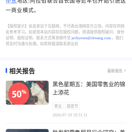
中东
地区:阿拉伯联合酋长国等近年也开始引进这
一商业模式。
【版权提示】信息来自于互联网，不代表出海网官方立场，内容仅供网
友参考学习。如发现本站内容存在版权问题，烦请提供版权疑问、身份
证明、版权证明、联系方式等发邮件至
jechynwu@chwang.com
，我们
将及时沟通与处理。如若转载请联系原出处
相关报告
最新报告
黑色星期五：美国零售业的锦
上添花
黑五
感恩节
2026-07-10 19:51:11