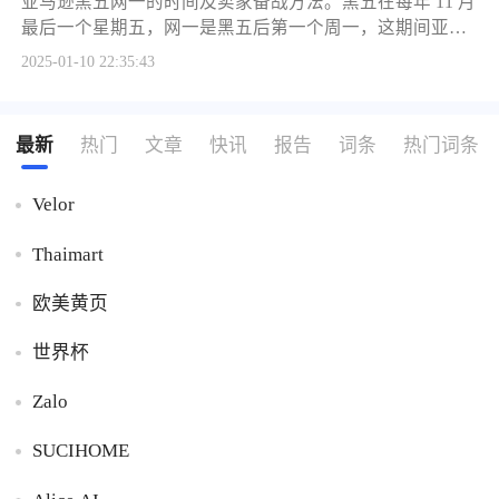
亚马逊黑五网一的时间及卖家备战方法。黑五在每年 11 月
最后一个星期五，网一是黑五后第一个周一，这期间亚马
逊全站点大促，商品流量销量大幅提升。卖家备战时间表
2025-01-10 22:35:43
如下：8 月确认选品备货、促销提报等；9 月持续优化库
存、关注物流和促销等；10 月关注物流和促销并优化详情
页；11 - 12 月继续关注物流和促销并检查调整；旺季后进
最新
热门
文章
快讯
报告
词条
热门词条
行库存管理和复盘，为新品推广做准备，助力卖家把握促
销时机提升业绩。
Velor
Thaimart
欧美黄页
世界杯
Zalo
SUCIHOME