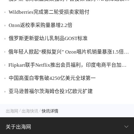
家货损危机
Wildberries完成第二轮受损卖家赔付
Ozon返校季采购量暴增2.2倍
俄罗斯更新婴幼儿乳制品GOST标准
俄年轻人掀起“模拟复兴” Ozon唱片机销量暴涨1.5倍黑
胶破万卢布
Flipkart联手Netflix推出会员福利，印度电商平台加码
内容生态布局
中国高蛋白零售破4250亿美元全球第一
亚马逊普福尔茨海姆仓投3亿欧元扩建
/
/
出海网
出海快讯
快讯详情
关于出海网