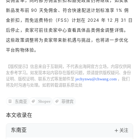
类佣金率，同时部分佣金折扣和豁免政策仍将继续，如卖家
新品发布前 90 天免佣金、符合快速配送计划标准享 1% 佣
了解出海网
金折扣，而免运费特价（FSS）计划在 2024 年 12 月 31 日
后停止，卖家可前往卖家中心查看具体品类佣金调整详情。
这些政策调整将为卖家带来新机遇与挑战，也将进一步优化
平台购物体验。
【版权提示】信息来自于互联网，不代表出海网官方立场，内容仅供网
友参考学习。如发现本站内容存在版权问题，烦请提供版权疑问、身份
证明、版权证明、联系方式等发邮件至
jechynwu@chwang.com
，我们
将及时沟通与处理。如若转载请联系原出处
Shopee
东南亚
菲律宾
本文收录在
东南亚
关注