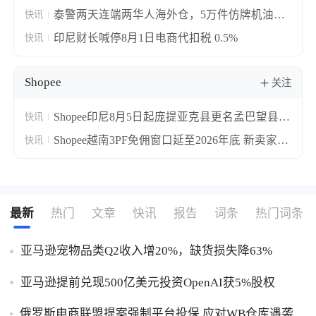
泰警两天连端两华人海外仓，5万件仿牌机油美
快讯
妆被扣
印尼财长喊停8月1日电商代扣税 0.5%
快讯
Shopee
关注
Shopee印尼8月5日起庞提亚克县更名孟巴望县
快讯
地址自动批量更新
Shopee越南3PF免佣窗口延至2026年底 新卖家最
快讯
高享3个月费用全免
最新
热门
文章
快讯
报告
词条
热门词条
亚马逊宠物品类Q2收入增20%，缺货损失降63%
亚马逊提前兑现500亿美元投资OpenAI获5%股权
俄罗斯电商联盟提案强制平台投保 应对WB仓库遇袭卖