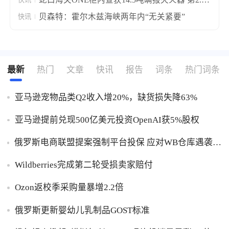
类危货伪装“音响”出口
贝森特：霍尔木兹海峡两年内“无关紧要”
快讯
最新
热门
文章
快讯
报告
词条
热门词条
亚马逊宠物品类Q2收入增20%，缺货损失降63%
亚马逊提前兑现500亿美元投资OpenAI获5%股权
俄罗斯电商联盟提案强制平台投保 应对WB仓库遇袭卖
家货损危机
Wildberries完成第二轮受损卖家赔付
Ozon返校季采购量暴增2.2倍
俄罗斯更新婴幼儿乳制品GOST标准