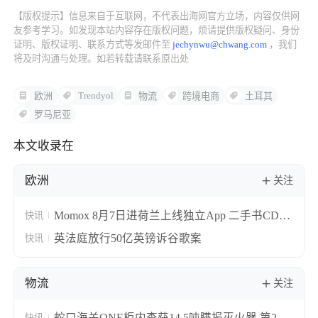
【版权提示】信息来自于互联网，不代表出海网官方立场，内容仅供网
了解出海网
友参考学习。如发现本站内容存在版权问题，烦请提供版权疑问、身份
证明、版权证明、联系方式等发邮件至
jechynwu@chwang.com
，我们
将及时沟通与处理。如若转载请联系原出处
Trendyol
欧洲
物流
跨境电商
土耳其
罗马尼亚
本文收录在
欧洲
关注
Momox 8月7日进荷兰上线独立App 二手书CD扫
快讯
码估价免费寄回
英法庭放行50亿英镑诉谷歌案
快讯
物流
关注
蛇口海关ONE柜内查获14.5吨瞒报灭火器 第2.2
快讯