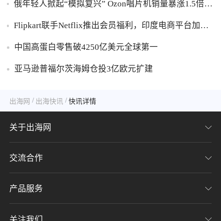
俄年轻人掀起“模拟复兴” Ozon唱片机销量暴涨1.5倍黑
胶破万卢布
Flipkart联手Netflix推出会员福利，印度电商平台加码
内容生态布局
中国高蛋白零售破4250亿美元全球第一
亚马逊普福尔茨海姆仓投3亿欧元扩建
/
/
出海网
出海快讯
快讯详情
关于出海网
交流合作
关于我们
加入我们
产品服务
联系我们
用户协议
意见反馈
关注我们