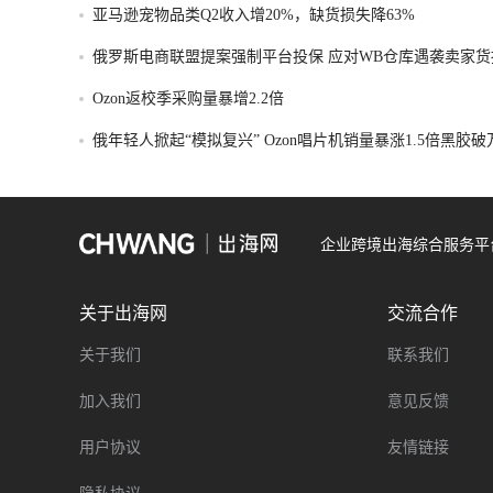
亚马逊宠物品类Q2收入增20%，缺货损失降63%
俄罗斯电商联盟提案强制平台投保 应对WB仓库遇袭卖家货
Ozon返校季采购量暴增2.2倍
俄年轻人掀起“模拟复兴” Ozon唱片机销量暴涨1.5倍黑胶
企业跨境出海综合服务平
关于出海网
交流合作
关于我们
联系我们
加入我们
意见反馈
用户协议
友情链接