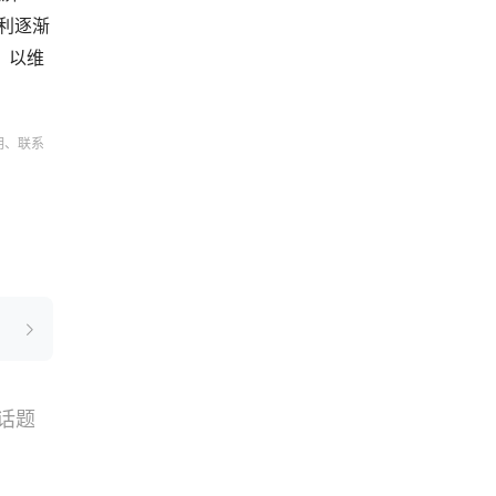
利逐渐
，以维
明、联系
话题
搜索
选品