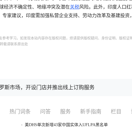
全球经济不确定性、地缘冲突及潜在
关税
风险。此外，印度人口红
。专家建议，印度需加强私营企业支持、劳动力改革及基建投资
友参考学习。如发现本站内容存在版权问题，烦请提供版权疑问、身份证明、版权证
转载请联系原出处
s进军俄罗斯市场，开设门店并推出线上订购服务
热门词条
问答
服务
新手指南
栏目
美DHS单次新增43家中国实体入UFLPA黑名单