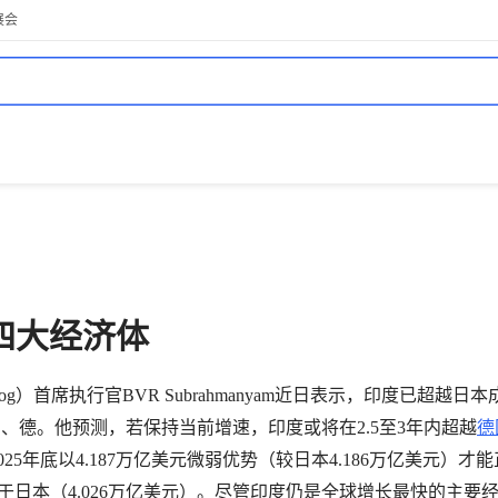
展会
四大经济体
og）首席执行官BVR Subrahmanyam近日表示，印度已超越日
、德。他预测，若保持当前增速，印度或将在2.5至3年内超越
德
5年底以4.187万亿美元微弱优势（较日本4.186万亿美元）才
略低于日本（4.026万亿美元）。尽管印度仍是全球增长最快的主要