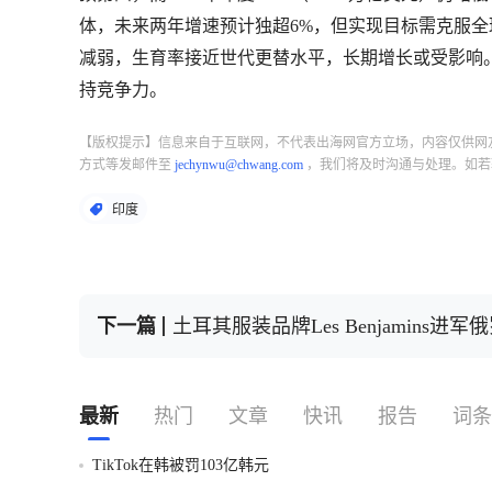
体，未来两年增速预计独超6%，但实现目标需克服
减弱，生育率接近世代更替水平，长期增长或受影响
持竞争力。
【版权提示】信息来自于互联网，不代表出海网官方立场，内容仅供网
方式等发邮件至
jechynwu@chwang.com
，我们将及时沟通与处理。如若
印度
下一篇
土耳其服装品牌Les Benjamin
最新
热门
文章
快讯
报告
词条
TikTok在韩被罚103亿韩元