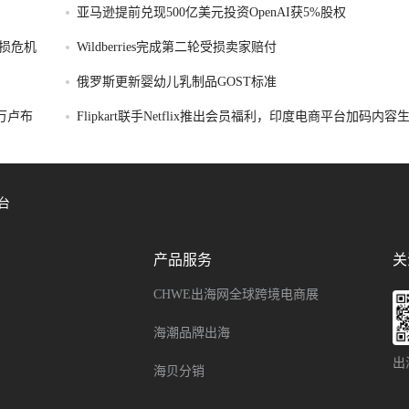
亚马逊提前兑现500亿美元投资OpenAI获5%股权
损危机
Wildberries完成第二轮受损卖家赔付
俄罗斯更新婴幼儿乳制品GOST标准
破万卢布
Flipkart联手Netflix推出会员福利，印度电商平台加码内
台
产品服务
关
CHWE出海网全球跨境电商展
海潮品牌出海
出
海贝分销