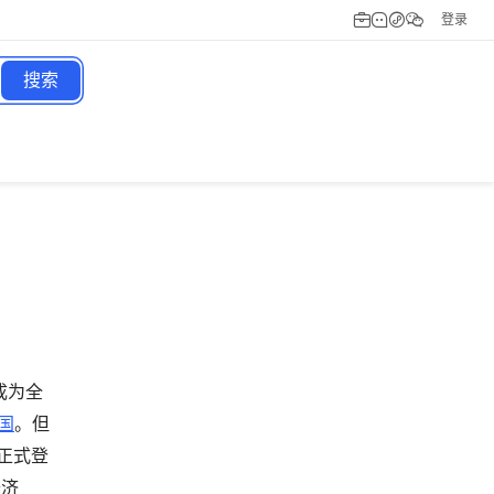
登录
搜索
本成为全
国
。但
能正式登
经济