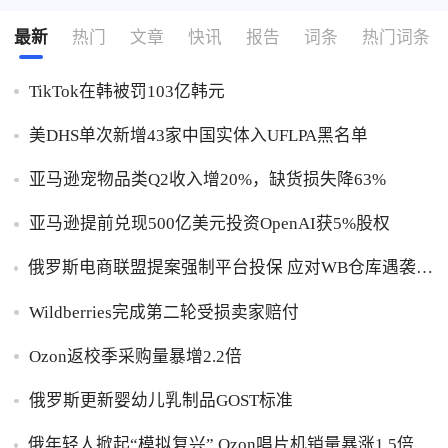
最新
热门
文章
快讯
报告
词条
热门词条
TikTok在韩被罚103亿韩元
美DHS单次新增43家中国实体入UFLPA黑名单
亚马逊宠物品类Q2收入增20%，缺货损失降63%
亚马逊提前兑现500亿美元投资OpenAI获5%股权
俄罗斯电商联盟提案强制平台投保 应对WB仓库遇袭卖
家货损危机
Wildberries完成第二轮受损卖家赔付
Ozon返校季采购量暴增2.2倍
俄罗斯更新婴幼儿乳制品GOST标准
俄年轻人掀起“模拟复兴” Ozon唱片机销量暴涨1.5倍黑