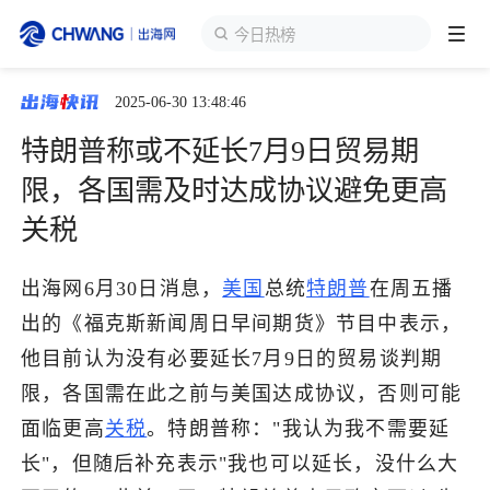
今日热榜
2025-06-30 13:48:46
跨境展会
登录/注册
个人中心
特朗普称或不延长7月9日贸易期
出海服务
限，各国需及时达成协议避免更高
关税
出海资讯
出海网6月30日消息，
美国
总统
特朗普
在周五播
跨境报告
出的《福克斯新闻周日早间期货》节目中表示，
他目前认为没有必要延长7月9日的贸易谈判期
出海导航
限，各国需在此之前与美国达成协议，否则可能
面临更高
关税
。特朗普称："我认为我不需要延
出海交流群
长"，但随后补充表示"我也可以延长，没什么大