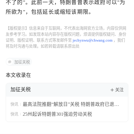
不了的"。此前一天，特朗普曾表示政府可以"为
所欲为"，包括延长或缩短该期限。
了解出海网
【版权提示】信息来自于互联网，不代表出海网官方立场，内容仅供网
友参考学习。如发现本站内容存在版权问题，烦请提供版权疑问、身份
证明、版权证明、联系方式等发邮件至
jechynwu@chwang.com
，我们
将及时沟通与处理。如若转载请联系原出处
加征关税
本文收录在
加征关税
关注
最高法院推翻“解放日”关税 特朗普政府已退税
快讯
1000亿美元占征敛六成
25州起诉特朗普301强迫劳动关税
快讯