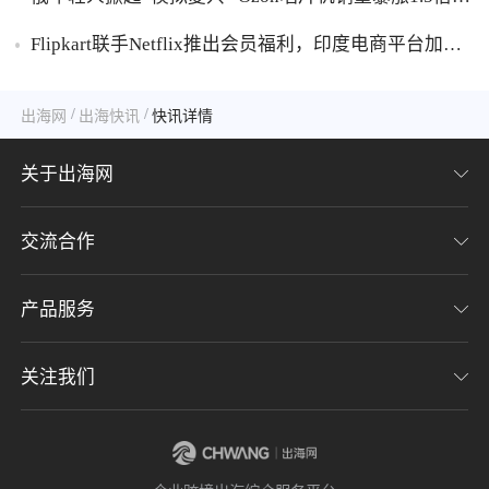
胶破万卢布
Flipkart联手Netflix推出会员福利，印度电商平台加码
内容生态布局
/
/
出海网
出海快讯
快讯详情
关于出海网
交流合作
关于我们
加入我们
产品服务
联系我们
用户协议
意见反馈
关注我们
CHWE全球跨境电商展
隐私协议
海潮品牌出海
出海网服务号