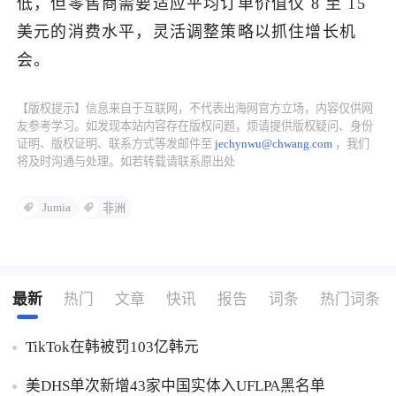
低，但零售商需要适应平均订单价值仅 8 至 15
美元的消费水平，灵活调整策略以抓住增长机
了解出海网
会。
【版权提示】信息来自于互联网，不代表出海网官方立场，内容仅供网
友参考学习。如发现本站内容存在版权问题，烦请提供版权疑问、身份
证明、版权证明、联系方式等发邮件至
jechynwu@chwang.com
，我们
将及时沟通与处理。如若转载请联系原出处
Jumia
非洲
最新
热门
文章
快讯
报告
词条
热门词条
TikTok在韩被罚103亿韩元
美DHS单次新增43家中国实体入UFLPA黑名单