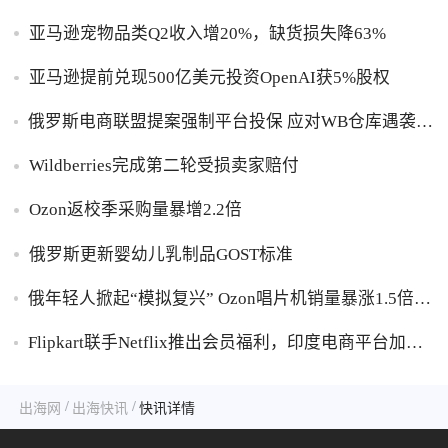
亚马逊宠物品类Q2收入增20%，缺货损失降63%
亚马逊提前兑现500亿美元投资OpenAI获5%股权
俄罗斯电商联盟提案强制平台投保 应对WB仓库遇袭卖
家货损危机
Wildberries完成第二轮受损卖家赔付
Ozon返校季采购量暴增2.2倍
俄罗斯更新婴幼儿乳制品GOST标准
俄年轻人掀起“模拟复兴” Ozon唱片机销量暴涨1.5倍黑
胶破万卢布
Flipkart联手Netflix推出会员福利，印度电商平台加码
内容生态布局
/
/
出海网
出海快讯
快讯详情