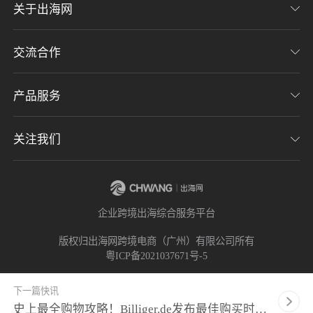
关于出海网
交流合作
关于我们
加入我们
产品服务
联系我们
用户协议
意见反馈
关注我们
CHWE全球跨境电商展
隐私协议
海潮品牌出海
出海网服务号
企业跨境出海综合服务平台
海贝分销
出海网小程序
版权归出海网跨境电商（广州）有限公司所有
粤ICP备2021037671号-5
出海网社群
下一篇快讯
史上最全购物攻略！Billiger.de发布最佳购买时间