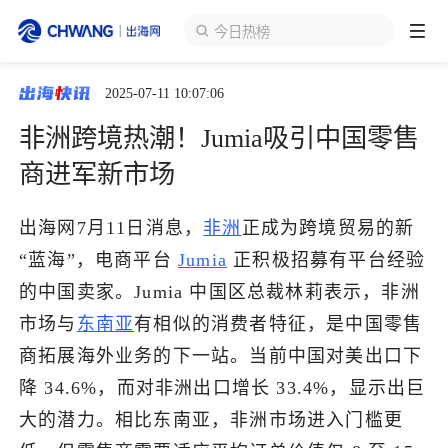
今日热榜
2025-07-11 10:07:06
跨境展会
登录/注册
个人中心
非洲跨境热潮！Jumia吸引中国零售
出海服务
商进军新市场
出海资讯
出海网7月11日消息，
非洲
正成为跨境贸易的新
“蓝海”，电商平台
Jumia
正积极招募有平台经验
跨境报告
的中国卖家。Jumia 中国区总裁林莉表示，非洲
市场与
东南亚
有相似的消费者特征，是中国零售
商拓展海外业务的下一站。当前中国对美出口下
出海导航
降 34.6%，而对非洲出口增长 33.4%，显示出巨
大的潜力。相比东南亚，非洲市场进入门槛更
出海交流群