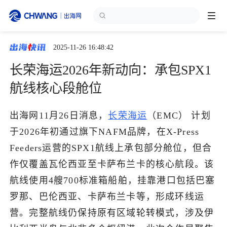
2025-11-26 16:48:42
跨境展会
登录/注册
个人中心
长荣海运2026年新动向：承包SPX1
出海服务
航线核心段舱位
出海资讯
出海网11月26日消息，
长荣海运
（EMC） 计划
于2026年初通过旗下NAFM品牌，在X-Press
跨境报告
Feeders运营的SPX1航线上承包部分舱位，但合
作仅覆盖瓦伦西亚至卡萨布兰卡的核心航段。该
航线使用4艘700标准箱船舶，挂靠港口包括巴塞
出海导航
罗那、巴伦西亚、卡萨布兰卡等，形成环线运
营。完整航线仍保持原有区域轮转模式，涉及伊
出海交流群