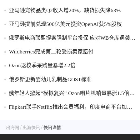
亚马逊宠物品类Q2收入增20%，缺货损失降63%
亚马逊提前兑现500亿美元投资OpenAI获5%股权
俄罗斯电商联盟提案强制平台投保 应对WB仓库遇袭卖
家货损危机
Wildberries完成第二轮受损卖家赔付
Ozon返校季采购量暴增2.2倍
俄罗斯更新婴幼儿乳制品GOST标准
俄年轻人掀起“模拟复兴” Ozon唱片机销量暴涨1.5倍黑
胶破万卢布
Flipkart联手Netflix推出会员福利，印度电商平台加码
内容生态布局
/
/
出海网
出海快讯
快讯详情