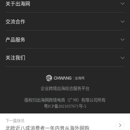
关于出海网
交流合作
关于我们
加入我们
产品服务
联系我们
用户协议
意见反馈
关注我们
CHWE全球跨境电商展
隐私协议
海潮品牌出海
出海网服务号
企业跨境出海综合服务平台
海贝分销
出海网小程序
版权归出海网跨境电商（广州）有限公司所有
粤ICP备2021037671号-5
出海网社群
下一篇快讯
北欧近八成消费者一年内曾从海外网购