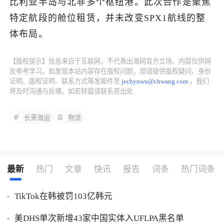
比利亚半岛与北非多个枢纽港。此次合作是聚焦
特定航段的舱位租赁，并未改变SPX1航线的整
了解出海网
体布局。
【版权提示】信息来自于互联网，不代表出海网官方立场，内容仅供网
友参考学习。如发现本站内容存在版权问题，烦请提供版权疑问、身份
证明、版权证明、联系方式等发邮件至
jechynwu@chwang.com
，我们
将及时沟通与处理。如若转载请联系原出处
长荣海运
物流
最新
热门
文章
快讯
报告
词条
热门词条
TikTok在韩被罚103亿韩元
美DHS单次新增43家中国实体入UFLPA黑名单