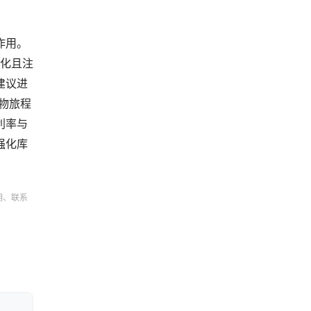
作用。
性化且注
建议进
物旅程
利率与
强化库
。
明、联系