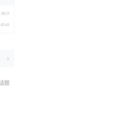
:30:13
:05:43
话题
搜索
选品