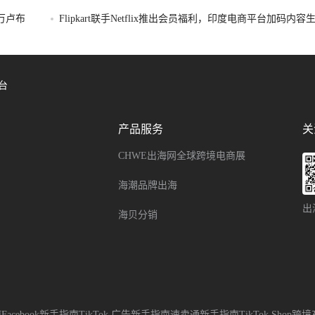
破万卢布
Flipkart联手Netflix推出会员福利，印度电商平台加码内
台
产品服务
关
CHWE出海网全球跨境电商展
海潮品牌出海
出
海贝分销
南
Facebook新手指南
TikTok 广告新手指南
速卖通新手指南
TikTok Sho