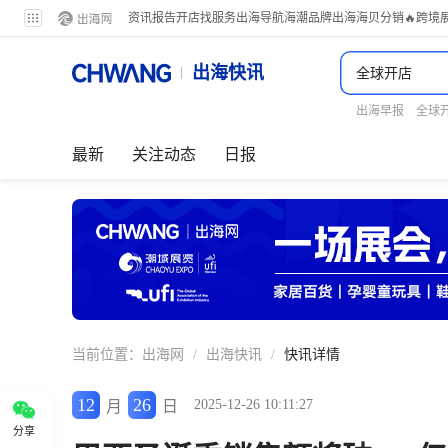
资讯
报告
开店
找服务
出海导航
海潮品牌出海
海贝分销
🔥跨境
出海快讯
出海早报
全球
最新
关注动态
日报
当前位置：
出海网
/
出海快讯
/
快讯详情
12
26
2025-12-26 10:11:27
月
日
分享