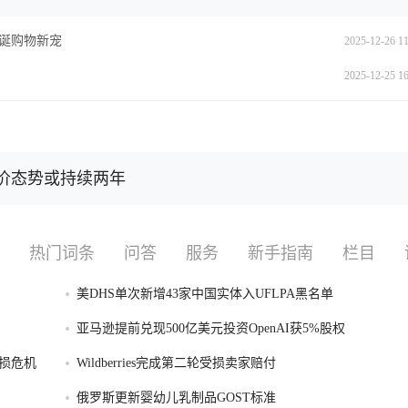
圣诞购物新宠
2025-12-26 11
2025-12-25 16
高价态势或持续两年
热门词条
问答
服务
新手指南
栏目
美DHS单次新增43家中国实体入UFLPA黑名单
亚马逊提前兑现500亿美元投资OpenAI获5%股权
损危机
Wildberries完成第二轮受损卖家赔付
俄罗斯更新婴幼儿乳制品GOST标准