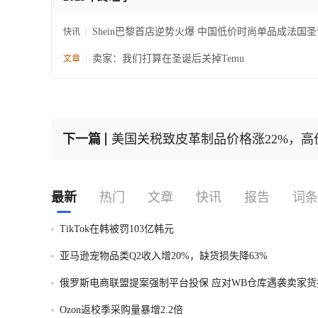
Shein巴黎首店逆势火爆 中国低价时尚单品成法国
快讯
卖家：我们打算在圣诞后关掉Temu
文章
下一篇
美国关税致皮革制品价格涨22%，
最新
热门
文章
快讯
报告
词条
TikTok在韩被罚103亿韩元
亚马逊宠物品类Q2收入增20%，缺货损失降63%
俄罗斯电商联盟提案强制平台投保 应对WB仓库遇袭卖家货
Ozon返校季采购量暴增2.2倍