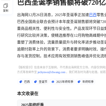
巴西圣诞季销售额将破720
复制
出海网12月26日消息，2025年圣诞季正加速
巴西
零售
巴西全国商业联合会预计本年度圣诞销售额将突破72
重商品相关性、便利性与安全性。产品发现环节日益
行研究比较并决策，使精选推荐在12月购物高峰期中
重塑了消费体验，流量质量提升与转化率进步推动圣
逾期付款率上升的背景下，消费者要求明确时效、操
存与发货控制，技术应用有效预测销售峰值并优化流
【版权提示】信息来自于互联网，不代表出海网官方立场，内容仅供网
方式等发邮件至
jechynwu@chwang.com
，我们将及时沟通与处理。如若
巴西
圣诞节
2025年终旺季
年终旺季
本文收录在
2025年终旺季