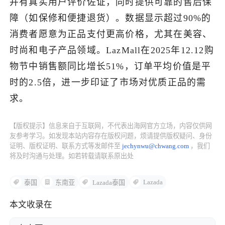
并有真实用户评价佐证，同时提供可靠的售后保
障（如保修和便捷退货）。数据显示超过90%的
了解出海网
消费者愿意为正品支付更高价格，尤其在美容、
时尚和电子产品领域。LazMall在2025年12.12购
物节中销售额同比增长51%，订单平均价值是平
时的2.5倍，进一步印证了市场对优质正品的需
求。
【版权提示】信息来自于互联网，不代表出海网官方立场，内容仅供网
友参考学习。如发现本站内容存在版权问题，烦请提供版权疑问、身份
证明、版权证明、联系方式等发邮件至
jechynwu@chwang.com
，我们
将及时沟通与处理。如若转载请联系原出处
Lazada
泰国
东南亚
Lazada泰国
本文收录在