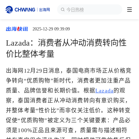
今日热榜
2025-12-29 09:39:09
跨境展会
登录/注册
个人中心
Lazada：消费者从冲动消费转向性
出海服务
价比整体考量
出海资讯
出海网12月29日消息，泰国电商市场正从价格竞
争转向“优质购物”新时代，消费者更加注重产品
跨境报告
质量、品牌信誉和长期价值。根据
Lazada
的观
察，泰国消费者正从冲动消费转向有意识购买，
并整体考量“性价比”而非仅关注低价。这种转变
出海导航
促使“优质购物”被定义为三个关键要素：产品必
须是100%正品且来源可查，质量需与描述相符
出海交流群