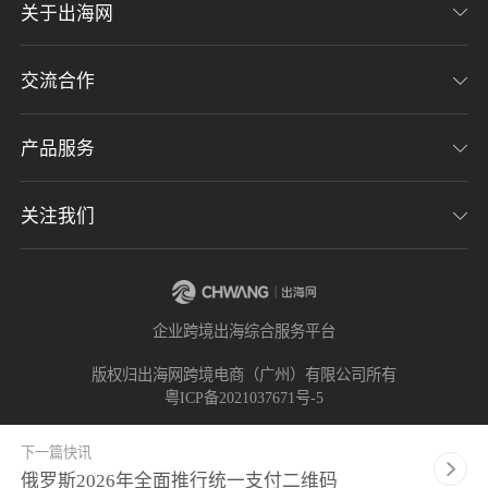
关于出海网
交流合作
关于我们
加入我们
产品服务
联系我们
用户协议
意见反馈
关注我们
CHWE全球跨境电商展
隐私协议
海潮品牌出海
出海网服务号
企业跨境出海综合服务平台
海贝分销
出海网小程序
版权归出海网跨境电商（广州）有限公司所有
粤ICP备2021037671号-5
出海网社群
下一篇快讯
俄罗斯2026年全面推行统一支付二维码