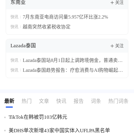
东南亚
关注
7月东南亚电商访问量5.957亿环比涨2.2%
快讯
越南突然收紧税收协定
快讯
Lazada泰国
关注
Lazada泰国站8月1日起上调跨境佣金，普通卖家
快讯
统一加4.5%
Lazada泰国趋势报告：疗愈消费与AI购物崛起
快讯
海外品牌销售额暴涨210%
最新
热门
文章
快讯
报告
词条
热门词条
TikTok在韩被罚103亿韩元
美DHS单次新增43家中国实体入UFLPA黑名单