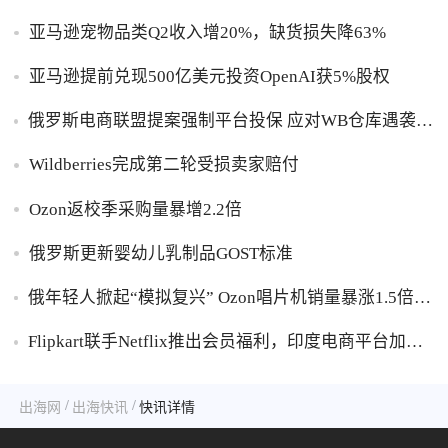
亚马逊宠物品类Q2收入增20%，缺货损失降63%
亚马逊提前兑现500亿美元投资OpenAI获5%股权
俄罗斯电商联盟提案强制平台投保 应对WB仓库遇袭卖
家货损危机
Wildberries完成第二轮受损卖家赔付
Ozon返校季采购量暴增2.2倍
俄罗斯更新婴幼儿乳制品GOST标准
俄年轻人掀起“模拟复兴” Ozon唱片机销量暴涨1.5倍黑
胶破万卢布
Flipkart联手Netflix推出会员福利，印度电商平台加码
内容生态布局
/
/
出海网
出海快讯
快讯详情