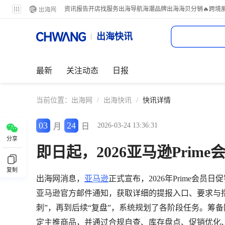
资讯
报告
开店
找服务
出海导航
海潮品牌出海
海贝分销
🔥跨境
出海快讯
最新
关注动态
日报
当前位置：
出海网
/
出海快讯
/
快讯详情
03
24
2026-03-24 13:36:31
月
日
分享
即日起，2026亚马逊Prim
复制
出海网消息，
亚马逊
正式宣布，2026年Prime会
亚马逊官方邮件通知，获取详细的提报入口、要求与指
刺”，再到后续“复盘”，系统规划了各阶段任务。筹备
定主推商品，并通过合规自查、库存盘点、促销优化