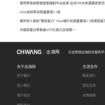
俄罗斯电商联盟提案强制平台投保 应对WB仓库遇袭卖家货
Ozon返校季采购量暴增2.2倍
俄年轻人掀起“模拟复兴” Ozon唱片机销量暴涨1.5倍黑胶
中国高蛋白零售破4250亿美元全球第一
企业跨境出海综合服务平
关于出海网
交流合作
关于我们
联系我们
加入我们
意见反馈
用户协议
友情链接