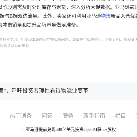
盘阶段则需及时处理库存与退货，深入分析大促数据。亚马逊鼓
C端与B端双边流量。此外，卖家还可利用亚马逊
物流
新品入仓优
为冲击销量和提升品牌声量做足准备。
友参考学习。如发现本站内容存在版权问题，烦请提供版权疑问、身份证明、版权证
转载请联系原出处
“恐慌”，呼吁投资者理性看待物流业变革
热门词条
问答
服务
新手指南
栏目
亚马逊提前兑现500亿美元投资OpenAI获5%股权