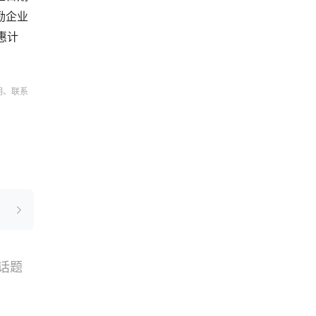
励企业
惠计
明、联系
话题
搜索
选品