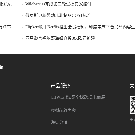
损危机
Wildberries完成第二轮受损卖家赔付
俄罗斯更新婴幼儿乳制品GOST标准
破万卢布
Flipkart联手Netflix推出会员福利，印度电商平台加码内
亚马逊普福尔茨海姆仓投3亿欧元扩建
台
产品服务
关
CHWE出海网全球跨境电商展
海潮品牌出海
出
海贝分销