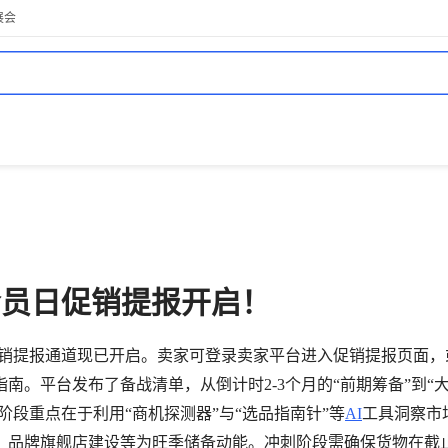
展会
e会员日促销提报开启！
员日促销提报通道现已开启。卖家可登录卖家平台进入促销提报页面
南。平台发布了备战清单，从倒计时2-3个月的“前期筹备”到“
阶段重点在于利用“商机探测器”与“选品指南针”等
AI
工具洞察市
、品牌旗舰店建设等为旺季储备动能。冲刺阶段需确保货物在截