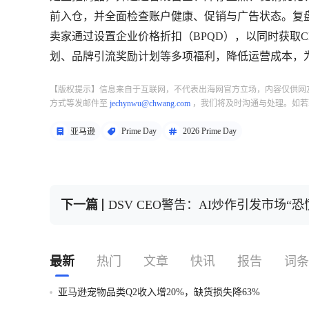
前入仓，并全面检查账户健康、促销与广告状态。复
卖家通过设置企业价格折扣（BPQD），以同时获取
划、品牌引流奖励计划等多项福利，降低运营成本，
【版权提示】信息来自于互联网，不代表出海网官方立场，内容仅供网
方式等发邮件至
jechynwu@chwang.com
，我们将及时沟通与处理。如若
Prime Day
2026 Prime Day
亚马逊
下一篇
DSV CEO警告：AI炒作引发市场
最新
热门
文章
快讯
报告
词条
亚马逊宠物品类Q2收入增20%，缺货损失降63%