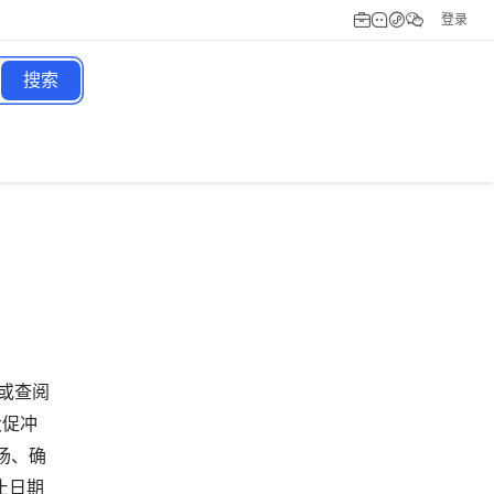
登录
搜索
，或查阅
大促冲
场、确
止日期