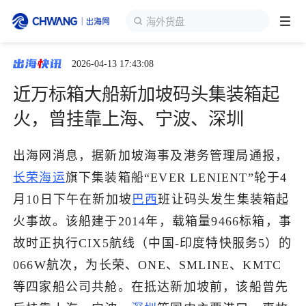
全球开店
2026-04-13 17:43:08
跨境展会
登录/注册
个人中心
近万标箱大船新加坡码头集装箱起
出海服务
火，曾挂靠上海、宁波、深圳
出海资讯
出海网消息，据新加坡海事及港务管理局通报，
长荣海运
旗下集装箱船“EVER LENIENT”轮于4
跨境报告
月10日下午在新加坡
巴西
班让码头发生集装箱起
火事故。该船建于2014年，载箱量9466标箱，事
故时正执行CIX5航线（中国-印度特快服务5）的
出海导航
066W航次，为长荣、ONE、SMLINE、KMTC
等四家船公司共舱。在抵达新加坡前，该船曾先
出海交流群