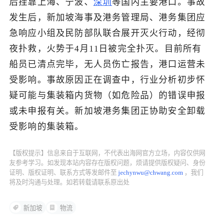
后挂靠上海、宁波、
深圳
等国内主要港口。事故
发生后，新加坡海事及港务管理局、港务集团应
了解出海网
急响应小组及民防部队联合展开灭火行动，经彻
夜扑救，火势于4月11日被完全扑灭。目前所有
船员已清点完毕，无人员伤亡报告，港口运营未
受影响。事故原因正在调查中，行业分析初步怀
疑可能与集装箱内货物（如危险品）的错误申报
或未申报有关。新加坡港务集团正协助安全卸载
受影响的集装箱。
【版权提示】信息来自于互联网，不代表出海网官方立场，内容仅供网
友参考学习。如发现本站内容存在版权问题，烦请提供版权疑问、身份
证明、版权证明、联系方式等发邮件至
jechynwu@chwang.com
，我们
将及时沟通与处理。如若转载请联系原出处
新加坡
物流