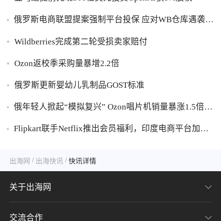
俄罗斯电商联盟提案强制平台投保 应对WB仓库遇袭卖
家货损危机
Wildberries完成第二轮受损卖家赔付
Ozon返校季采购量暴增2.2倍
俄罗斯更新婴幼儿乳制品GOST标准
俄年轻人掀起“模拟复兴” Ozon唱片机销量暴涨1.5倍黑
胶破万卢布
Flipkart联手Netflix推出会员福利，印度电商平台加码
内容生态布局
/
/
出海网
出海快讯
快讯详情
关于出海网
交流合作