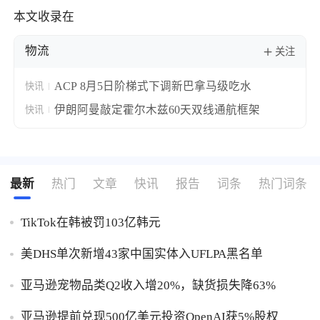
本文收录在
物流
关注
ACP 8月5日阶梯式下调新巴拿马级吃水
快讯
伊朗阿曼敲定霍尔木兹60天双线通航框架
快讯
最新
热门
文章
快讯
报告
词条
热门词条
TikTok在韩被罚103亿韩元
美DHS单次新增43家中国实体入UFLPA黑名单
亚马逊宠物品类Q2收入增20%，缺货损失降63%
亚马逊提前兑现500亿美元投资OpenAI获5%股权