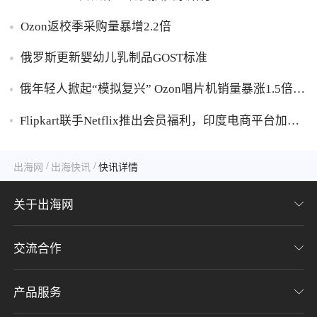
Ozon返校季采购量暴增2.2倍
俄罗斯更新婴幼儿乳制品GOST标准
俄年轻人掀起“模拟复兴” Ozon唱片机销量暴涨1.5倍黑
胶破万卢布
Flipkart联手Netflix推出会员福利，印度电商平台加码
内容生态布局
/
/
出海网
出海快讯
快讯详情
关于出海网
交流合作
关于我们
加入我们
产品服务
联系我们