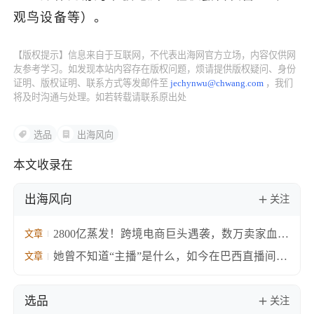
观鸟设备等）。
【版权提示】信息来自于互联网，不代表出海网官方立场，内容仅供网
友参考学习。如发现本站内容存在版权问题，烦请提供版权疑问、身份
证明、版权证明、联系方式等发邮件至
jechynwu@chwang.com
，我们
将及时沟通与处理。如若转载请联系原出处
选品
出海风向
本文收录在
出海风向
关注
2800亿蒸发！跨境电商巨头遇袭，数万卖家血本
文章
无归
她曾不知道“主播”是什么，如今在巴西直播间卖
文章
火中国箱包
选品
关注