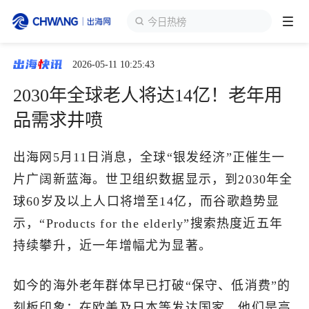
今日热榜
2026-05-11 10:25:43
跨境展会
登录/注册
个人中心
2030年全球老人将达14亿！老年用
出海服务
品需求井喷
出海资讯
出海网5月11日消息，全球“银发经济”正催生一
片广阔新蓝海。世卫组织数据显示，到2030年全
跨境报告
球60岁及以上人口将增至14亿，而谷歌趋势显
示，“Products for the elderly”搜索热度近五年
持续攀升，近一年增幅尤为显著。
出海导航
如今的海外老年群体早已打破“保守、低消费”的
出海交流群
刻板印象：在欧美及日本等发达国家，他们是高