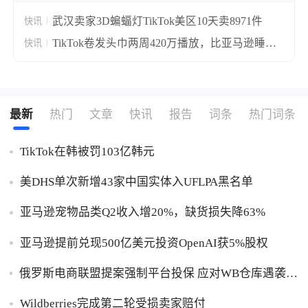
武汉卖家3D蝙蝠灯TikTok美区10天卖8971件
快讯
TikTok卷发头巾两周420万播放，比亚马逊睡帽
快讯
贵十倍仍卖断货
最新
热门
文章
快讯
报告
词条
热门词条
TikTok在韩被罚103亿韩元
美DHS单次新增43家中国实体入UFLPA黑名单
亚马逊宠物品类Q2收入增20%，缺货损失降63%
亚马逊提前兑现500亿美元投资OpenAI获5%股权
俄罗斯电商联盟提案强制平台投保 应对WB仓库遇袭卖
家货损危机
Wildberries完成第二轮受损卖家赔付