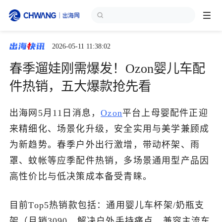
2026-05-11 11:38:02
跨境展会
登录/注册
个人中心
春季遛娃刚需爆发！Ozon婴儿车配
出海服务
件热销，五大爆款抢先看
出海资讯
出海网5月11日消息，
Ozon
平台上母婴配件正迎
来精细化、场景化升级，安全实用与美学兼顾成
跨境报告
为新趋势。春季户外出行激增，带动杯架、雨
罩、蚊帐等应季配件热销，多场景通用型产品因
高性价比与低决策成本备受青睐。
出海导航
目前Top5热销款包括：通用婴儿车杯架/奶瓶支
出海交流群
架（月销3090，解决户外手持痛点，兼容主流车