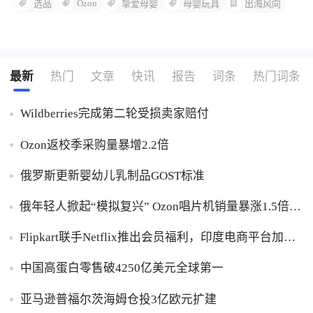
Ozon
选品
挚爱母婴
母婴玩具
出海风向
最新
热门
文章
快讯
报告
词条
热门词条
Wildberries完成第二轮受损卖家赔付
Ozon返校季采购量暴增2.2倍
俄罗斯更新婴幼儿乳制品GOST标准
俄年轻人掀起“模拟复兴” Ozon唱片机销量暴涨1.5倍黑
胶破万卢布
Flipkart联手Netflix推出会员福利，印度电商平台加码
内容生态布局
中国高蛋白零售破4250亿美元全球第一
亚马逊普福尔茨海姆仓投3亿欧元扩建