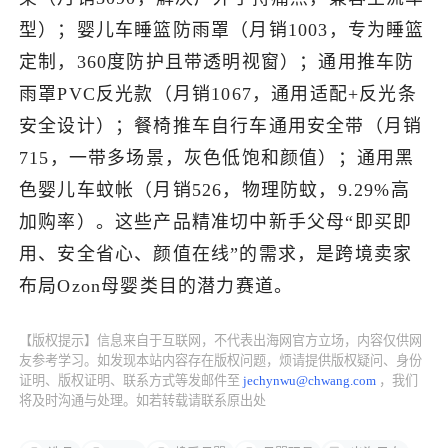
型）；婴儿车睡篮防雨罩（月销1003，专为睡篮
了解出海网
定制，360度防护且带透明视窗）；通用推车防
雨罩PVC反光款（月销1067，通用适配+反光条
安全设计）；餐椅推车自行车通用安全带（月销
715，一带多场景，灰色低饱和颜值）；通用黑
色婴儿车蚊帐（月销526，物理防蚊，9.29%高
加购率）。这些产品精准切中新手父母“即买即
用、安全省心、颜值在线”的需求，是跨境卖家
布局Ozon母婴类目的潜力赛道。
【版权提示】信息来自于互联网，不代表出海网官方立场，内容仅供网
友参考学习。如发现本站内容存在版权问题，烦请提供版权疑问、身份
证明、版权证明、联系方式等发邮件至
jechynwu@chwang.com
，我们
将及时沟通与处理。如若转载请联系原出处