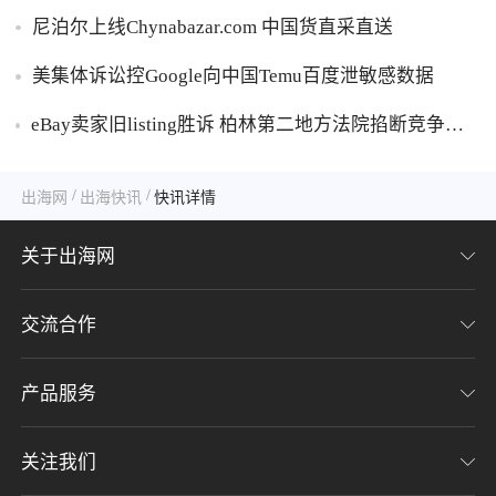
尼泊尔上线Chynabazar.com 中国货直采直送
美集体诉讼控Google向中国Temu百度泄敏感数据
eBay卖家旧listing胜诉 柏林第二地方法院掐断竞争对
手GPSR追溯禁令
/
/
出海网
出海快讯
快讯详情
关于出海网
交流合作
关于我们
加入我们
产品服务
联系我们
用户协议
意见反馈
关注我们
CHWE全球跨境电商展