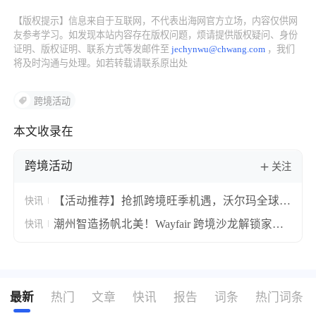
【版权提示】信息来自于互联网，不代表出海网官方立场，内容仅供网
友参考学习。如发现本站内容存在版权问题，烦请提供版权疑问、身份
证明、版权证明、联系方式等发邮件至
jechynwu@chwang.com
，我们
将及时沟通与处理。如若转载请联系原出处
跨境活动
本文收录在
跨境活动
关注
【活动推荐】抢抓跨境旺季机遇，沃尔玛全球电
快讯
商旺季峰会解锁大卖新解法！
潮州智造扬帆北美！Wayfair 跨境沙龙解锁家居
快讯
出海新机遇
最新
热门
文章
快讯
报告
词条
热门词条