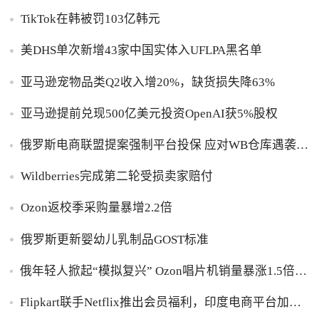
TikTok在韩被罚103亿韩元
美DHS单次新增43家中国实体入UFLPA黑名单
亚马逊宠物品类Q2收入增20%，缺货损失降63%
亚马逊提前兑现500亿美元投资OpenAI获5%股权
俄罗斯电商联盟提案强制平台投保 应对WB仓库遇袭卖
家货损危机
Wildberries完成第二轮受损卖家赔付
Ozon返校季采购量暴增2.2倍
俄罗斯更新婴幼儿乳制品GOST标准
俄年轻人掀起“模拟复兴” Ozon唱片机销量暴涨1.5倍黑
胶破万卢布
Flipkart联手Netflix推出会员福利，印度电商平台加码