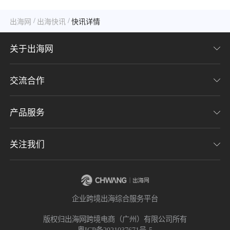
内容生态布局
/
/
出海网
出海快讯
快讯详情
关于出海网
交流合作
关于我们
加入我们
产品服务
联系我们
用户协议
意见反馈
关注我们
CHWE全球跨境电商展
隐私协议
海潮品牌出海
出海网服务号
企业跨境出海综合服务平台
海贝分销
出海网小程序
版权归出海网跨境电商（广州）有限公司所有
粤ICP备2021037671号-5