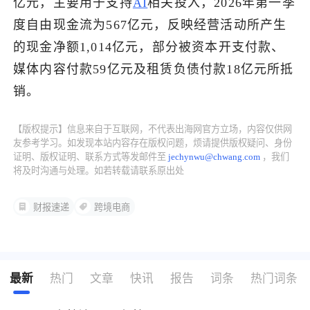
亿元，主要用于支持
AI
相关投入，2026年第一季
度自由现金流为567亿元，反映经营活动所产生
了解出海网
的现金净额1,014亿元，部分被资本开支付款、
媒体内容付款59亿元及租赁负债付款18亿元所抵
销。
【版权提示】信息来自于互联网，不代表出海网官方立场，内容仅供网
友参考学习。如发现本站内容存在版权问题，烦请提供版权疑问、身份
证明、版权证明、联系方式等发邮件至
jechynwu@chwang.com
，我们
将及时沟通与处理。如若转载请联系原出处
财报速递
跨境电商
最新
热门
文章
快讯
报告
词条
热门词条