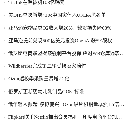
TikTok在韩被罚103亿韩元
美DHS单次新增43家中国实体入UFLPA黑名单
亚马逊宠物品类Q2收入增20%，缺货损失降63%
亚马逊提前兑现500亿美元投资OpenAI获5%股权
俄罗斯电商联盟提案强制平台投保 应对WB仓库遇袭卖
家货损危机
Wildberries完成第二轮受损卖家赔付
Ozon返校季采购量暴增2.2倍
俄罗斯更新婴幼儿乳制品GOST标准
俄年轻人掀起“模拟复兴” Ozon唱片机销量暴涨1.5倍黑
胶破万卢布
Flipkart联手Netflix推出会员福利，印度电商平台加码
内容生态布局