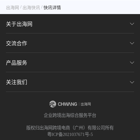
/
/
出海网
出海快讯
快讯详情
关于出海网
交流合作
关于我们
加入我们
产品服务
联系我们
用户协议
意见反馈
关注我们
CHWE全球跨境电商展
隐私协议
海潮品牌出海
出海网服务号
企业跨境出海综合服务平台
海贝分销
出海网小程序
版权归出海网跨境电商（广州）有限公司所有
粤ICP备2021037671号-5
出海网社群