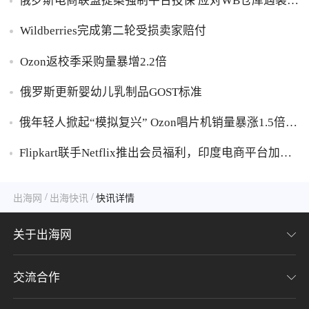
俄罗斯电商联盟提案强制平台投保 应对WB仓库遇袭卖
家货损危机
Wildberries完成第二轮受损卖家赔付
Ozon返校季采购量暴增2.2倍
俄罗斯更新婴幼儿乳制品GOST标准
俄年轻人掀起“模拟复兴” Ozon唱片机销量暴涨1.5倍黑
胶破万卢布
Flipkart联手Netflix推出会员福利，印度电商平台加码
内容生态布局
/
/
出海网
出海快讯
快讯详情
关于出海网
交流合作
关于我们