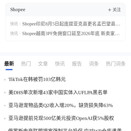
Shopee
关注
Shopee印尼8月5日起庞提亚克县更名孟巴望县
快讯
地址自动批量更新
Shopee越南3PF免佣窗口延至2026年底 新卖家最
快讯
高享3个月费用全免
最新
热门
文章
快讯
报告
词条
热门词条
TikTok在韩被罚103亿韩元
美DHS单次新增43家中国实体入UFLPA黑名单
亚马逊宠物品类Q2收入增20%，缺货损失降63%
亚马逊提前兑现500亿美元投资OpenAI获5%股权