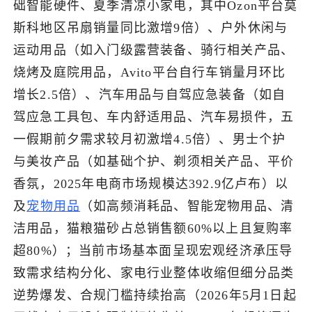
础智能硬件、夏季清凉小家电，其中Ozon平台莫
斯科地区吊扇销量同比激增9倍）、户外休闲与
了解出海网
运动用品（如入门级露营装备、骑行相关产品、
烧烤及庭院用品，Avito平台自行车销量月环比
增长2.5倍）、汽车用品与自驾应急装备（如自
驾应急工具包、车内舒适用品、汽车易损件，五
一假期前夕需求较月初激增4.5倍）、男士个护
与美妆产品（如基础个护、剃须相关产品、平价
香氛，2025年电商市场规模达392.9亿卢布）以
及
宠物用品
（如高频消耗品、智能宠物用品、清
洁用品，猫粮猫砂占总销售额60%以上且复购率
超80%）；当前市场基本面呈现宏观经济承压导
致需求结构分化、家电行业整体收缩但细分品类
逆势爆发、合规门槛持续抬高（2026年5月1日起