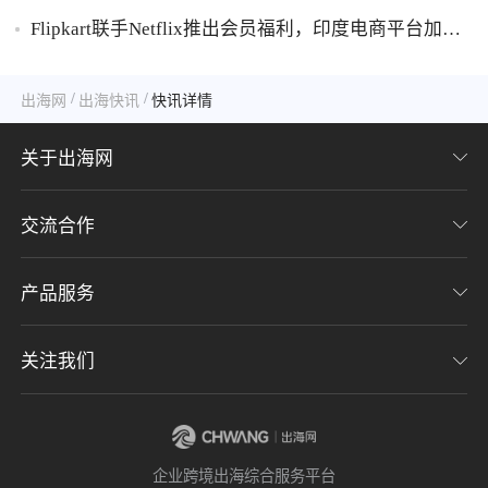
胶破万卢布
Flipkart联手Netflix推出会员福利，印度电商平台加码
内容生态布局
/
/
出海网
出海快讯
快讯详情
关于出海网
交流合作
关于我们
加入我们
产品服务
联系我们
用户协议
意见反馈
关注我们
CHWE全球跨境电商展
隐私协议
海潮品牌出海
出海网服务号
企业跨境出海综合服务平台
海贝分销