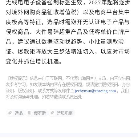
无线电电子设备强制标签生效，2027年起将逐步
对境外网购商品征收增值税）以及电商平台集中
度极高等特征，选品时需避开无认证电子产品与
侵权商品、大件易碎超重产品及低客单价白牌产
品，建议通过数据驱动找趋势、小批量测款验
证、爆款矩阵放大三步法精准切入，以应对市场
变化并抓住增长机遇。
【版权提示】信息来自于互联网，不代表出海网官方立场，内容仅供网
友参考学习。如发现本站内容存在版权问题，烦请提供版权疑问、身份
证明、版权证明、联系方式等发邮件至
jechynwu@chwang.com
，我们
将及时沟通与处理。如若转载请联系原出处
选品
俄罗斯
跨境电商