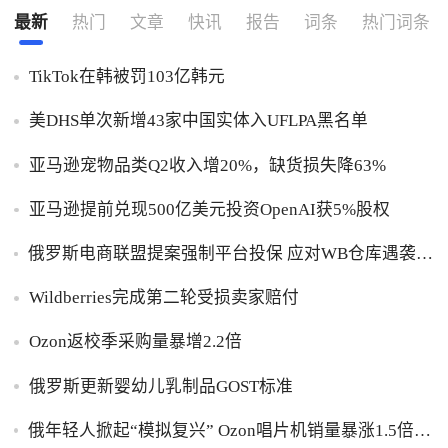
最新
热门
文章
快讯
报告
词条
热门词条
TikTok在韩被罚103亿韩元
美DHS单次新增43家中国实体入UFLPA黑名单
亚马逊宠物品类Q2收入增20%，缺货损失降63%
亚马逊提前兑现500亿美元投资OpenAI获5%股权
俄罗斯电商联盟提案强制平台投保 应对WB仓库遇袭卖
家货损危机
Wildberries完成第二轮受损卖家赔付
Ozon返校季采购量暴增2.2倍
俄罗斯更新婴幼儿乳制品GOST标准
俄年轻人掀起“模拟复兴” Ozon唱片机销量暴涨1.5倍黑