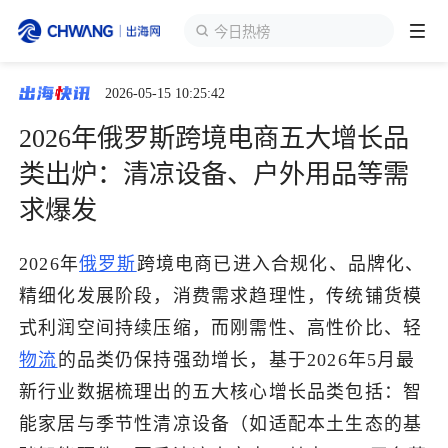
今日热榜
2026-05-15 10:25:42
跨境展会
登录/注册
个人中心
2026年俄罗斯跨境电商五大增长品
出海服务
类出炉：清凉设备、户外用品等需
求爆发
出海资讯
2026年
俄罗斯
跨境电商已进入合规化、品牌化、
跨境报告
精细化发展阶段，消费需求趋理性，传统铺货模
式利润空间持续压缩，而刚需性、高性价比、轻
出海导航
物流
的品类仍保持强劲增长，基于2026年5月最
新行业数据梳理出的五大核心增长品类包括：智
出海交流群
能家居与季节性清凉设备（如适配本土生态的基