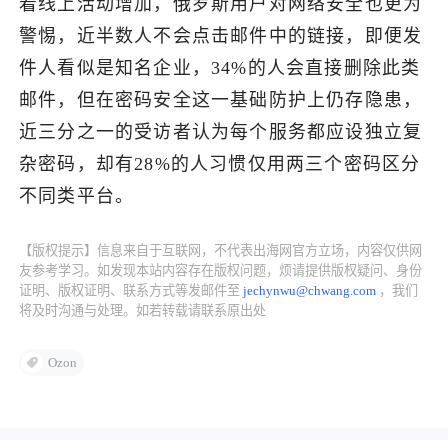
着线上活动增加，俄罗斯用户对网络安全也更为
警惕，近半数人不会点击邮件中的链接，即便发
了解出海网
件人看似是知名企业，34%的人会直接删除此类
邮件，但在密码安全这一基础防护上仍存隐患，
近三分之一的受访者认为每个服务都应设独立复
杂密码，却有28%的人习惯仅用两三个密码区分
不同类平台。
【版权提示】信息来自于互联网，不代表出海网官方立场，内容仅供网
友参考学习。如发现本站内容存在版权问题，烦请提供版权疑问、身份
证明、版权证明、联系方式等发邮件至
jechynwu@chwang.com
，我们
将及时沟通与处理。如若转载请联系原出处
Ozon