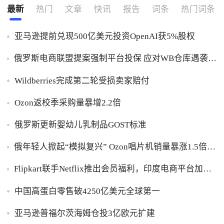
最新
热门
文章
快讯
报告
词条
热门词条
亚马逊提前兑现500亿美元投资OpenAI获5%股权
俄罗斯电商联盟提案强制平台投保 应对WB仓库遇袭卖
家货损危机
Wildberries完成第二轮受损卖家赔付
Ozon返校季采购量暴增2.2倍
俄罗斯更新婴幼儿乳制品GOST标准
俄年轻人掀起“模拟复兴” Ozon唱片机销量暴涨1.5倍黑
胶破万卢布
Flipkart联手Netflix推出会员福利，印度电商平台加码
内容生态布局
中国高蛋白零售破4250亿美元全球第一
亚马逊普福尔茨海姆仓投3亿欧元扩建