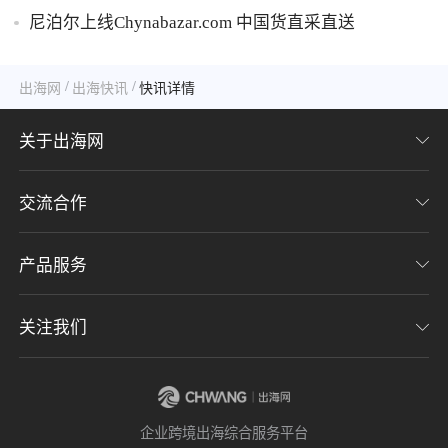
尼泊尔上线Chynabazar.com 中国货直采直送
/
/
出海网
出海快讯
快讯详情
关于出海网
交流合作
关于我们
加入我们
产品服务
联系我们
用户协议
意见反馈
关注我们
CHWE全球跨境电商展
隐私协议
海潮品牌出海
出海网服务号
企业跨境出海综合服务平台
海贝分销
出海网小程序