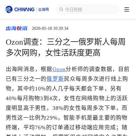
今日热榜
2026-05-18 10:20:34
跨境展会
登录/注册
个人中心
Ozon调查：三分之一俄罗斯人每周
出海服务
多次网购，女性活跃度更高
出海资讯
出海网消息，根据
Ozon
分析师的调查数据，目前
已有三分之一的
俄罗斯
民众每周多次进行线上购
跨境报告
物，其中约10%的人几乎每天都会下单，另有
40%每月购物3到4次，女性在网络购物上的活跃
度明显高于男性，38%的女性每周多次下单，而
出海导航
男性这一比例为29%，智能手机是最主要的购物
终端，平均76%的订单通过移动端应用完成；随
出海交流群