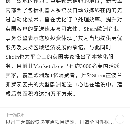
德兰兹地区作为其重要物流枢纽的地位；新仓库
内部署了包括机器人系统及自动分拣线在内的先
了解出海网
进自动化技术，旨在优化订单处理效率、提升对
英国客户的配送速度与可靠性，Shein欧洲企业
事务总监表示这项投资体现了其为当地提供更优
服务及支持区域经济发展的承诺，与此同时
Shein也为平台上的英国卖家推出了本地化服
务，目前其Marketplace已有约3000名英国活跃
卖家，覆盖欧洲超1亿消费者，此外Shein在波兰
弗罗茨瓦夫的大型欧洲配送中心也在建设中，建
成后总面积将达74万平方米。
【版权提示】信息来自于互联网，不代表出海网官方立场，内容仅供网
下一篇快讯
友参考学习。如发现本站内容存在版权问题，烦请提供版权疑问、身份
证明、版权证明、联系方式等发邮件至
jechynwu@chwang.com
，我们
泉州三大邮政快递重点项目提速，打造全国性枢纽
将及时沟通与处理。如若转载请联系原出处
承载城市