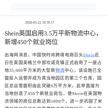
2026-05-22 10:39:17
跨境展会
登录/注册
个人中心
Shein英国启用3.5万平新物流中心，
出海服务
新增450个就业岗位
出海资讯
出海网消息，中国快时尚跨境电商巨头
Shein
近
日在英国英格兰中部坎诺克镇正式启用了一座占
跨境报告
地35,000平方米的大型新
物流
中心，该设施已全
面投入运营并成为其当地园区的第三个仓库，园
区总运营面积由此突破6万平方米，此举直接为
出海导航
当地创造了450个新就业岗位，使Shein在英国物
流领域的岗位总数达到1000个，进一步巩固了米
出海交流群