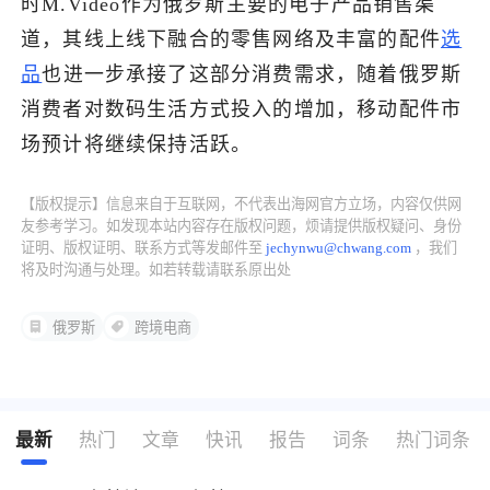
时M.Video作为俄罗斯主要的电子产品销售渠
道，其线上线下融合的零售网络及丰富的配件
选
了解出海网
品
也进一步承接了这部分消费需求，随着俄罗斯
消费者对数码生活方式投入的增加，移动配件市
场预计将继续保持活跃。
【版权提示】信息来自于互联网，不代表出海网官方立场，内容仅供网
友参考学习。如发现本站内容存在版权问题，烦请提供版权疑问、身份
证明、版权证明、联系方式等发邮件至
jechynwu@chwang.com
，我们
将及时沟通与处理。如若转载请联系原出处
俄罗斯
跨境电商
最新
热门
文章
快讯
报告
词条
热门词条