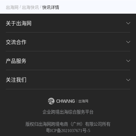
/
/
出海网
出海快讯
快讯详情
关于出海网
交流合作
关于我们
加入我们
产品服务
联系我们
用户协议
意见反馈
关注我们
CHWE全球跨境电商展
隐私协议
海潮品牌出海
出海网服务号
企业跨境出海综合服务平台
海贝分销
出海网小程序
版权归出海网跨境电商（广州）有限公司所有
粤ICP备2021037671号-5
出海网社群