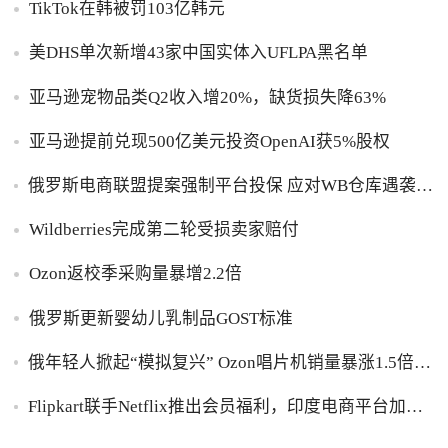
TikTok在韩被罚103亿韩元
美DHS单次新增43家中国实体入UFLPA黑名单
亚马逊宠物品类Q2收入增20%，缺货损失降63%
亚马逊提前兑现500亿美元投资OpenAI获5%股权
俄罗斯电商联盟提案强制平台投保 应对WB仓库遇袭卖
家货损危机
Wildberries完成第二轮受损卖家赔付
Ozon返校季采购量暴增2.2倍
俄罗斯更新婴幼儿乳制品GOST标准
俄年轻人掀起“模拟复兴” Ozon唱片机销量暴涨1.5倍黑
胶破万卢布
Flipkart联手Netflix推出会员福利，印度电商平台加码
内容生态布局