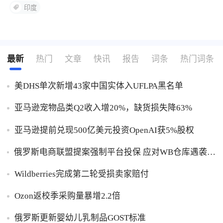
印度
最新
热门
文章
快讯
报告
词条
热门词条
美DHS单次新增43家中国实体入UFLPA黑名单
亚马逊宠物品类Q2收入增20%，缺货损失降63%
亚马逊提前兑现500亿美元投资OpenAI获5%股权
俄罗斯电商联盟提案强制平台投保 应对WB仓库遇袭卖
家货损危机
Wildberries完成第二轮受损卖家赔付
Ozon返校季采购量暴增2.2倍
俄罗斯更新婴幼儿乳制品GOST标准