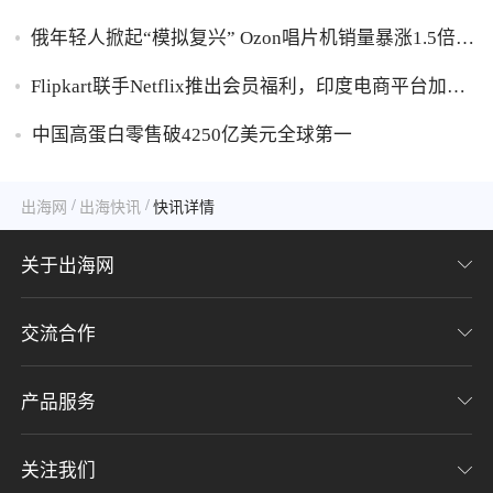
俄年轻人掀起“模拟复兴” Ozon唱片机销量暴涨1.5倍黑
胶破万卢布
Flipkart联手Netflix推出会员福利，印度电商平台加码
内容生态布局
中国高蛋白零售破4250亿美元全球第一
/
/
出海网
出海快讯
快讯详情
关于出海网
交流合作
关于我们
加入我们
产品服务
联系我们
用户协议
意见反馈
关注我们
CHWE全球跨境电商展