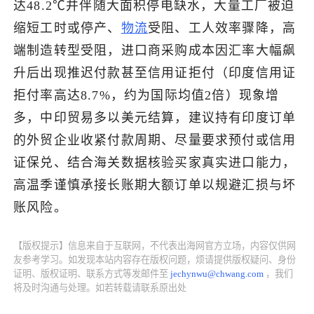
达48.2℃并伴随大面积停电缺水，大量工厂被迫
缩短工时或停产、
物流
受阻、工人效率骤降，高
了解出海网
端制造转型受阻，进口商采购成本因汇率大幅飙
升后出现推迟付款甚至信用证拒付（印度信用证
拒付率高达8.7%，约为国际均值2倍）现象增
多，中印贸易多以美元结算，建议持有印度订单
的外贸企业收紧付款周期、尽量要求预付或信用
证保兑、结合海关数据核验买家真实进口能力，
高温季谨慎承接长账期大额订单以规避汇损与坏
账风险。
【版权提示】信息来自于互联网，不代表出海网官方立场，内容仅供网
友参考学习。如发现本站内容存在版权问题，烦请提供版权疑问、身份
证明、版权证明、联系方式等发邮件至
jechynwu@chwang.com
，我们
将及时沟通与处理。如若转载请联系原出处