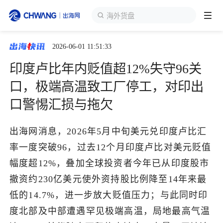
海外货盘
2026-06-01 11:51:33
跨境展会
登录/注册
个人中心
印度卢比年内贬值超12%失守96关
出海服务
口，极端高温致工厂停工，对印出
口警惕汇损与拖欠
出海资讯
出海网消息，2026年5月中旬美元兑印度卢比汇
跨境报告
率一度突破96，过去12个月印度卢比对美元贬值
幅度超12%，叠加全球投资者今年已从印度股市
出海导航
撤资约230亿美元使外资持股比例降至14年来最
低的14.7%，进一步放大贬值压力；与此同时印
出海交流群
度北部及中部遭遇罕见极端高温，局地最高气温