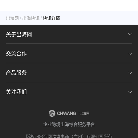
/
/
出海网
出海快讯
快讯详情
关于出海网
交流合作
关于我们
加入我们
产品服务
联系我们
用户协议
意见反馈
关注我们
CHWE全球跨境电商展
隐私协议
海潮品牌出海
出海网服务号
企业跨境出海综合服务平台
海贝分销
出海网小程序
版权归出海网跨境电商（广州）有限公司所有