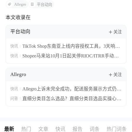
Allegro
平台动向
本文收录在
平台动向
关注
TikTok Shop东南亚上线内容授权工具，3天响应
快讯
期让搬运视频合规转正
Shopee马来站10月1日起关停RIOC/ITRR手动索
快讯
赔
Allegro
关注
Allegro上诉未完全成功，配送服务展示方式仍需
快讯
修改
直细分类目怎么选品？直细分类目选品实操心
问答
得！
最新
热门
文章
快讯
报告
词条
热门词条