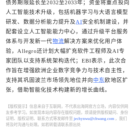
债务期限延长至2032至2033年；资金将重点投向
人工智能技术升级，包括机器学习与大语言模型
了解出海网
研发、数据分析能力提升及
AI
安全机制建设，并
配套设立人工智能能力中心，通过升级平台服务
体系与开发新一代
物流
解决方案来优化用户体
验，Allegro还计划大幅扩充软件工程师及AI专
家团队以支持系统架构迭代；EBI表示，此次合
作旨在增强欧洲企业数字竞争力与技术自主性，
支持其巩固波兰市场领先地位并向
中东
欧地区扩
张，借助智能化技术构建新的增长曲线。
【版权提示】信息来自于互联网，不代表出海网官方立场，内容仅供网
友参考学习。如发现本站内容存在版权问题，烦请提供版权疑问、身份
证明、版权证明、联系方式等发邮件至
jechynwu@chwang.com
，我们
将及时沟通与处理。如若转载请联系原出处