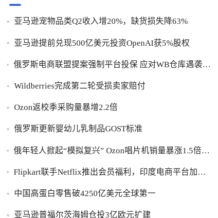
亚马逊宠物品类Q2收入增20%，缺货损失降63%
亚马逊提前兑现500亿美元投资OpenAI获5%股权
俄罗斯电商联盟提案强制平台投保 应对WB仓库遇袭卖
家货损危机
Wildberries完成第二轮受损卖家赔付
Ozon返校季采购量暴增2.2倍
俄罗斯更新婴幼儿乳制品GOST标准
俄年轻人掀起“模拟复兴” Ozon唱片机销量暴涨1.5倍黑
胶破万卢布
Flipkart联手Netflix推出会员福利，印度电商平台加码
内容生态布局
中国高蛋白零售破4250亿美元全球第一
亚马逊普福尔茨海姆仓投3亿欧元扩建