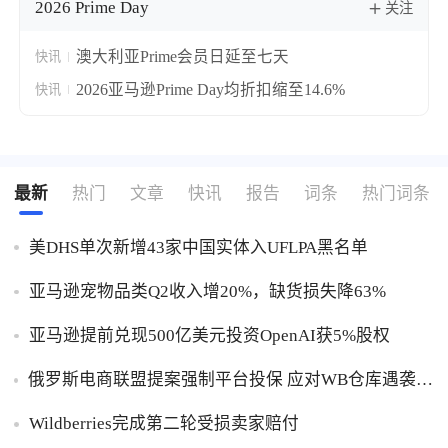
2026 Prime Day
关注
澳大利亚Prime会员日延至七天
快讯
2026亚马逊Prime Day均折扣缩至14.6%
快讯
最新
热门
文章
快讯
报告
词条
热门词条
美DHS单次新增43家中国实体入UFLPA黑名单
亚马逊宠物品类Q2收入增20%，缺货损失降63%
亚马逊提前兑现500亿美元投资OpenAI获5%股权
俄罗斯电商联盟提案强制平台投保 应对WB仓库遇袭卖
家货损危机
Wildberries完成第二轮受损卖家赔付