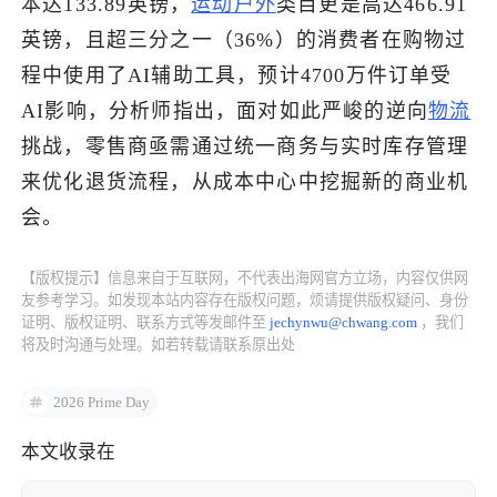
本达133.89英镑，
运动户外
类目更是高达466.91
英镑，且超三分之一（36%）的消费者在购物过
了解出海网
程中使用了AI辅助工具，预计4700万件订单受
AI影响，分析师指出，面对如此严峻的逆向
物流
挑战，零售商亟需通过统一商务与实时库存管理
来优化退货流程，从成本中心中挖掘新的商业机
会。
【版权提示】信息来自于互联网，不代表出海网官方立场，内容仅供网
友参考学习。如发现本站内容存在版权问题，烦请提供版权疑问、身份
证明、版权证明、联系方式等发邮件至
jechynwu@chwang.com
，我们
将及时沟通与处理。如若转载请联系原出处
2026 Prime Day
本文收录在