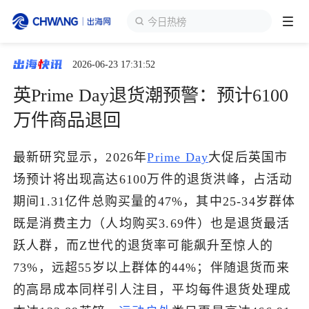
今日热榜
2026-06-23 17:31:52
跨境展会
登录/注册
个人中心
英Prime Day退货潮预警：预计6100
出海服务
万件商品退回
出海资讯
最新研究显示，2026年
Prime Day
大促后英国市
场预计将出现高达6100万件的退货洪峰，占活动
跨境报告
期间1.31亿件总购买量的47%，其中25-34岁群体
既是消费主力（人均购买3.69件）也是退货最活
跃人群，而Z世代的退货率可能飙升至惊人的
出海导航
73%，远超55岁以上群体的44%；伴随退货而来
的高昂成本同样引人注目，平均每件退货处理成
出海交流群