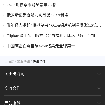
Ozon返校季采购量暴增2.2倍
俄罗斯更新婴幼儿乳制品GOST标准
俄年轻人掀起“模拟复兴” Ozon唱片机销量暴涨1.5倍黑
胶破万卢布
Flipkart联手Netflix推出会员福利，印度电商平台加码
内容生态布局
中国高蛋白零售破4250亿美元全球第一
/
/
出海网
出海快讯
快讯详情
关于出海网
交流合作
关于我们
加入我们
产品服务
联系我们