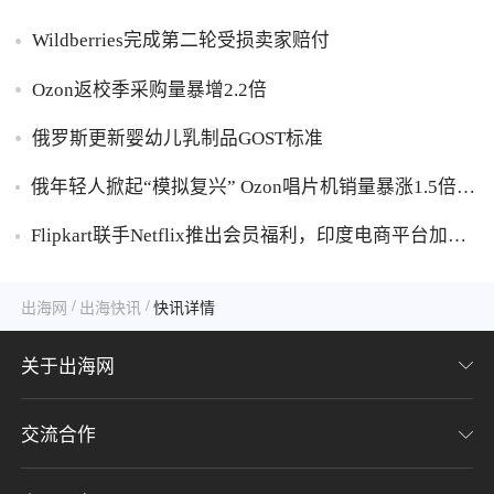
家货损危机
Wildberries完成第二轮受损卖家赔付
Ozon返校季采购量暴增2.2倍
俄罗斯更新婴幼儿乳制品GOST标准
俄年轻人掀起“模拟复兴” Ozon唱片机销量暴涨1.5倍黑
胶破万卢布
Flipkart联手Netflix推出会员福利，印度电商平台加码
内容生态布局
/
/
出海网
出海快讯
快讯详情
关于出海网
交流合作
关于我们