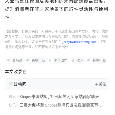
大亚马逊在德国及奥地利的末端配送覆盖密度，
提升消费者在非居家场景下的取件灵活性与便利
了解出海网
性。
【版权提示】信息来自于互联网，不代表出海网官方立场，内容仅供网
友参考学习。如发现本站内容存在版权问题，烦请提供版权疑问、身份
证明、版权证明、联系方式等发邮件至
jechynwu@chwang.com
，我们
将及时沟通与处理。如若转载请联系原出处
亚马逊
跨境电商
平台动向
欧洲
跨境电商
本文收录在
平台动向
关注
Shopee泰国站8月31日起关闭买家端商家聊天
快讯
三连大促将至 Shopee菲律宾紧急提醒卖家节前
快讯
完成订单交接避延误