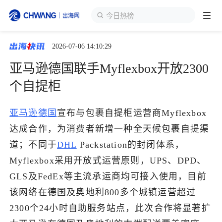
今日热榜
2026-07-06 14:10:29
跨境展会
登录/注册
个人中心
亚马逊德国联手Myflexbox开放2300
出海服务
个自提柜
出海资讯
亚马逊
德国
宣布与包裹自提柜运营商Myflexbox
达成合作，为消费者新增一种全天候包裹自提渠
跨境报告
道；不同于
DHL
Packstation的封闭体系，
Myflexbox采用开放式运营原则，UPS、DPD、
GLS及FedEx等主流承运商均可接入使用，目前
出海导航
该网络在德国及奥地利800多个城镇运营超过
2300个24小时自助服务站点，此次合作将显著扩
出海交流群