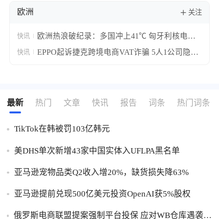
欧洲
关注
欧洲热浪破纪录：多国冲上41℃ 匈牙利核电站
快讯
停摆莱茵河航运中断
EPPO起诉捷克跨境电商VAT诈骗 5人1公司隐匿
快讯
1740万欧元税款
最新
热门
文章
快讯
报告
词条
热门词条
TikTok在韩被罚103亿韩元
美DHS单次新增43家中国实体入UFLPA黑名单
亚马逊宠物品类Q2收入增20%，缺货损失降63%
亚马逊提前兑现500亿美元投资OpenAI获5%股权
俄罗斯电商联盟提案强制平台投保 应对WB仓库遇袭卖