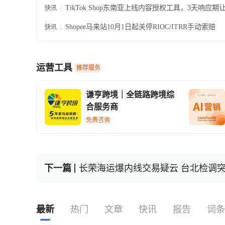
TikTok Shop东南亚上线内容授权工具，3天响应期
快讯
视频合规转正
Shopee马来站10月1日起关停RIOC/ITRR手动索赔
快讯
运营工具
推荐服务
谦亨跨境｜全链路跨境综
合服务商
免费咨询
下一篇
长荣海运爆内线交易疑云 台北检调
最新
热门
文章
快讯
报告
词条