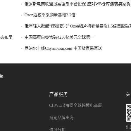
俄罗斯电商联盟提案强制平台投保 应对WB仓库遇袭卖家货
Ozon返校季采购量暴增2.2倍
俄年轻人掀起“模拟复兴” Ozon唱片机销量暴涨1.5倍黑胶
容生态布局
中国高蛋白零售破4250亿美元全球第一
尼泊尔上线Chynabazar.com 中国货直采直送
台
产品服务
关
CHWE出海网全球跨境电商展
海潮品牌出海
出
海贝分销