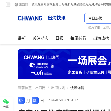
资讯
报告
开店
找服务
出海导航
海潮品牌出海
海贝分销
🔥跨境
出海快讯
出海早报
全球
最新
关注动态
日报
每周必看
出海热榜
当前位置：
出海网
/
出海快讯
/
快讯详情
07
08
2026-07-08 09:31:12
月
日
分享