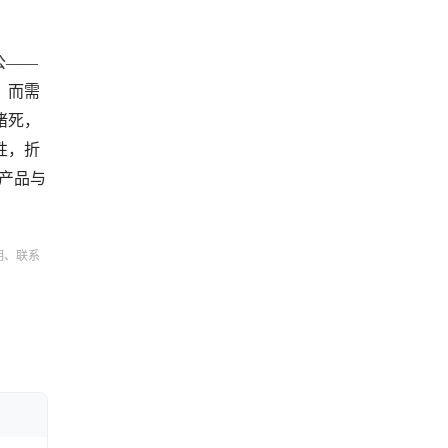
公——
，而需
堵死，
性，折
产品与
明、联系