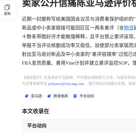
卖家公开信痛陈亚马逊评价
复制
近期一封据称写给美国国会议员与消费者保护组织的"
新品或中小卖家链接可能因区区一两条差评（含
物流
十数条带图好评才能勉强稀释，且平台禁止索评返现
举报不当评论核删成功率又极低，迫使部分卖家铤而
射出亚马逊对新品及中小卖家的"差评容错率"过低已
FBA发货质量、善用Vine计划并建立差评监控SOP
【版权提示】信息来自于互联网，不代表出海网官方立场，内容仅供网
方式等发邮件至
jechynwu@chwang.com
，我们将及时沟通与处理。如若
亚马逊
跨境电商
平台动向
本文收录在
平台动向