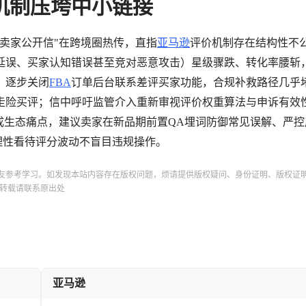
机制压垮中小链接
卖家公开信"在跨境圈热传，直指
亚马逊
评价机制存在结构性不
延误、买家认知错误甚至竞对恶意攻击）星级骤跌、转化率腰斩
、逐步关闭
FBA
订单后台联系差评买家功能，合规补救路径几乎
走险买评；信中呼吁监管介入重新审视评价权重算法与申诉有效
成生态痛点，建议卖家在新品期前置QA埋词防御常见误解、严控
，理性看待评分波动不盲目违规操作。
友参考学习。如发现本站内容存在版权问题，烦请提供版权疑问、身份证明、版权证
转载请联系原出处
亚马逊