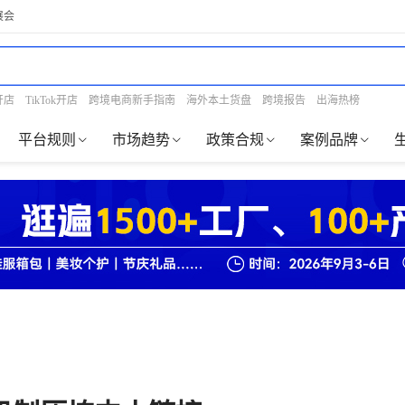
展会
开店
TikTok开店
跨境电商新手指南
海外本土货盘
跨境报告
出海热榜
平台规则
市场趋势
政策合规
案例品牌