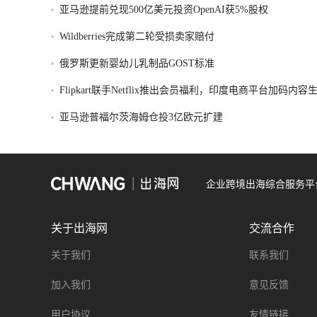
亚马逊提前兑现500亿美元投资OpenAI获5%股权
Wildberries完成第二轮受损卖家赔付
俄罗斯更新婴幼儿乳制品GOST标准
Flipkart联手Netflix推出会员福利，印度电商平台加码内
亚马逊普福尔茨海姆仓投3亿欧元扩建
企业跨境出海综合服务平
关于出海网
交流合作
关于我们
联系我们
加入我们
意见反馈
用户协议
友情链接