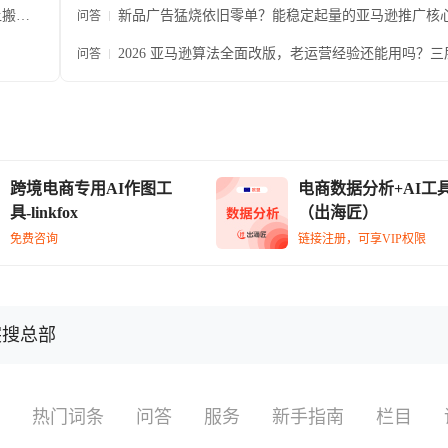
让搬运
新品广告猛烧依旧零单？能稳定起量的亚马逊推广核
问答
步拆解思路
2026 亚马逊算法全面改版，老运营经验还能用吗？三
问答
整落地打法拆解
跨境电商专用AI作图工
电商数据分析+AI工
具-linkfox
（出海匠）
免费咨询
链接注册，可享VIP权限
突搜总部
热门词条
问答
服务
新手指南
栏目