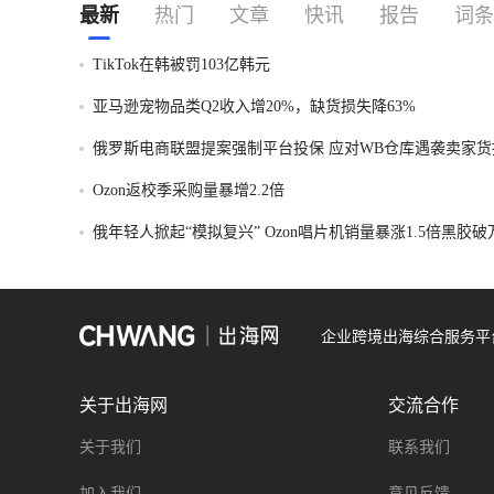
最新
热门
文章
快讯
报告
词条
TikTok在韩被罚103亿韩元
亚马逊宠物品类Q2收入增20%，缺货损失降63%
俄罗斯电商联盟提案强制平台投保 应对WB仓库遇袭卖家货
Ozon返校季采购量暴增2.2倍
俄年轻人掀起“模拟复兴” Ozon唱片机销量暴涨1.5倍黑胶
企业跨境出海综合服务平
关于出海网
交流合作
关于我们
联系我们
加入我们
意见反馈