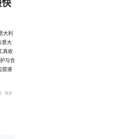
报快
由意大利
与意大
工具收
保护与合
应提速
明、联系