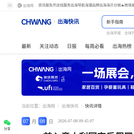
资讯
报告
开店
找服务
出海导航
海潮品牌出海
海贝分销
🔥跨境
出海快讯
出海早报
全球
最新
关注动态
日报
每周必看
出海热榜
当前位置：
出海网
/
出海快讯
/
快讯详情
07
08
2026-07-08 09:45:07
月
日
分享