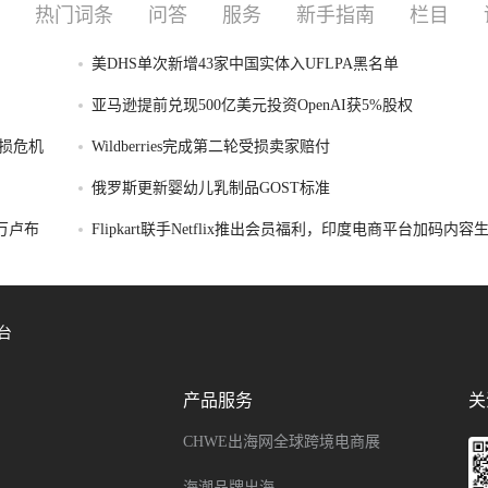
热门词条
问答
服务
新手指南
栏目
美DHS单次新增43家中国实体入UFLPA黑名单
亚马逊提前兑现500亿美元投资OpenAI获5%股权
损危机
Wildberries完成第二轮受损卖家赔付
俄罗斯更新婴幼儿乳制品GOST标准
破万卢布
Flipkart联手Netflix推出会员福利，印度电商平台加码内
台
产品服务
关
CHWE出海网全球跨境电商展
海潮品牌出海