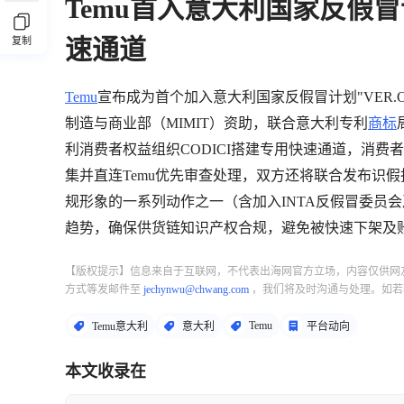
Temu首入意大利国家反假
速通道
复制
Temu
宣布成为首个加入意大利国家反假冒计划"VER.O–Ve
制造与商业部（MIMIT）资助，联合意大利专利
商标
利消费者权益组织CODICI搭建专用快速通道，消费者
集并直连Temu优先审查处理，双方还将联合发布识假
规形象的一系列动作之一（含加入INTA反假冒委员会
趋势，确保供货链知识产权合规，避免被快速下架及
【版权提示】信息来自于互联网，不代表出海网官方立场，内容仅供网
方式等发邮件至
jechynwu@chwang.com
，我们将及时沟通与处理。如若
Temu
Temu意大利
意大利
平台动向
本文收录在