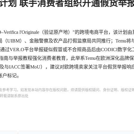
冒计划 联手消费者组织开通假货举
rifica l'Originale（验证原产地）"的跨境电商平台，该计划
局（UIBM）、金融警察及农产品打假监察局共同推行；Temu将
通过VER.O平台举报疑似假冒或不合规商品后由CODICI数字化
指南与举报教程强化消费者教育，此举系Temu在欧洲深化品牌
及与IACC签署MoU），建议对欧跨境卖家关注平台假货举报响
账户标记。
友参考学习。如发现本站内容存在版权问题，烦请提供版权疑问、身份证明、版权证
转载请联系原出处